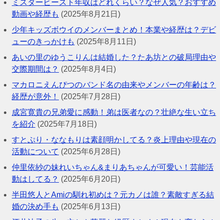
ミスタービースト年収はどれくらい？なぜ人気？おすすめ
動画や経歴も
(2025年8月21日)
少年キッズボウイのメンバーまとめ！本業や経歴は？デビ
ューのきっかけも
(2025年8月11日)
あいの里のゆうこりんは結婚した？たあ坊との破局理由や
交際期間は？
(2025年8月4日)
マカロニえんぴつのバンド名の由来やメンバーの年齢は？
経歴が意外！
(2025年7月28日)
成宮寛貴の兄弟愛に感動！弟は医者なの？壮絶な生い立ち
を紹介
(2025年7月18日)
すとぷり・ななもりは素顔明かしてる？炎上理由や現在の
活動について
(2025年6月28日)
仲里依紗の妹れいちゃん&まりあちゃんが可愛い！芸能活
動はしてる？
(2025年6月20日)
半田悠人とAmiの馴れ初めは？元カノは誰？素敵すぎる結
婚の決め手も
(2025年6月13日)