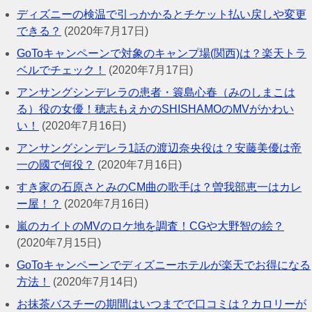
ディズニーの検温で引っかかるとチケット払い戻しや変更
できる？
(2020年7月17日)
GoToキャンペーンで対象のキャンプ場(関西)は？楽天トラ
ベルでチェック！
(2020年7月17日)
アンサングシンデレラの患者・簑島心春（みのしまこは
る）役の女優！穂志もえかのSHISHAMOのMVがかわい
い！
(2020年7月16日)
アンサングシンデレラ1話の渡辺奈央役は？安藤美優は帝
一の國で何役？
(2020年7月16日)
すき家の石原さとみのCM曲の歌手は？曽我部恵一はカレ
ー屋！？
(2020年7月16日)
嵐のカイトのMVのロケ地を調査！CGや大野智の絵？
(2020年7月15日)
GoToキャンペーンでディズニーホテルが楽天でお得になる
方法！
(2020年7月14日)
お抹茶バスチーの期間はいつまでで口コミは？カロリーが