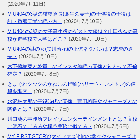
(2020年7月11日)
MIU404の3話の桔梗隊長(麻生久美子)の子供役の子役は
誰？番家天嵩の読み方！
(2020年7月10日)
MIU404の3話の女子高生役のゲスト女優は？山田杏奈の高
校が進学校で大学はどこ？
(2020年7月10日)
MIU404の謎の女(黒川智花)の正体ネタバレは？志摩の過
去？
(2020年7月10日)
木下優樹菜と乾貴士のインスタ縦読み画像と匂わせで不倫
確定？
(2020年7月8日)
きまぐれクックのかねこの指輪(ハリーウィンストン)の値
段を調査！
(2020年7月7日)
水沢林太郎の子役時代の画像！菅田将暉やジャニーズとの
関係とは？
(2020年7月7日)
川口葵の事務所フレイヴエンターテインメントとは？高校
は明石でぱるるや桐谷美玲に似てる？
(2020年7月6日)
MY FIRST STORY(マイファス)hiroの学歴やジャニーズは