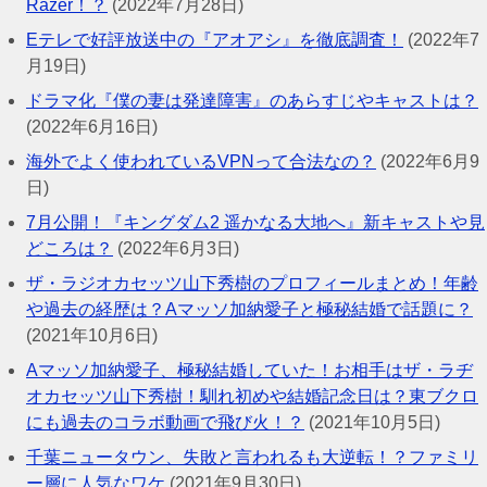
Razer！？
(2022年7月28日)
Eテレで好評放送中の『アオアシ』を徹底調査！
(2022年7
月19日)
ドラマ化『僕の妻は発達障害』のあらすじやキャストは？
(2022年6月16日)
海外でよく使われているVPNって合法なの？
(2022年6月9
日)
7月公開！『キングダム2 遥かなる大地へ』新キャストや見
どころは？
(2022年6月3日)
ザ・ラジオカセッツ山下秀樹のプロフィールまとめ！年齢
や過去の経歴は？Aマッソ加納愛子と極秘結婚で話題に？
(2021年10月6日)
Aマッソ加納愛子、極秘結婚していた！お相手はザ・ラヂ
オカセッツ山下秀樹！馴れ初めや結婚記念日は？東ブクロ
にも過去のコラボ動画で飛び火！？
(2021年10月5日)
千葉ニュータウン、失敗と言われるも大逆転！？ファミリ
ー層に人気なワケ
(2021年9月30日)