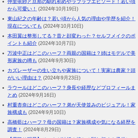
仲里依紗と旦那の馴れ初めやラブラブエピソード！若い頃
から可愛い！
(2024年10月19日)
東山紀之の年齢は？若い頃から人気の理由や学歴を紹介！
現在についても
(2024年10月10日)
本田翼は整形してる？昔と顔変わった？セルフメイクのポ
イントも紹介
(2024年10月7日)
万波中正はどこのハーフ？両親の国籍は？姉はモデルで美
形家族の噂も
(2024年9月30日)
カズレーザーの生い立ちや家族について！実家は農家？頭
がいい理由は？
(2024年9月23日)
ラウールはどこのハーフ？身長や経歴などプロフィールま
とめ
(2024年9月16日)
村重杏奈はどこのハーフ？弟が天使並みのビジュアル！家
族構成も
(2024年9月10日)
高橋藍はハーフ？母の国籍は？家族構成や気になる経歴を
調査！
(2024年8月29日)