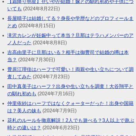
【霜降り明星】せいやが結婚！嫁との馴れ初めや子供につ
いても
(2024年8月22日)
長屋晴子は結婚してる？身長や学歴などのプロフィールま
とめ
(2024年8月15日)
滝沢カレンが妊娠中って本当？旦那はテラハメンバーのア
ノ人だった
(2024年8月8日)
吉高由里子に旦那はいる？相手は御曹司で結婚の噂は本
当？
(2024年7月30日)
豊原江理佳はハーフで可愛い！両親や生い立ちについて調
査してみた
(2024年7月23日)
田中真美子はハーフ？出身や生い立ちを調査！大谷翔平と
の馴れ初めも
(2024年7月16日)
仲里依紗はハーフではなくクォーターだった！出身や国籍
は？美人の妹も
(2024年7月9日)
花札のルールを徹底解説！2人でも遊べる？3人以上で遊ぶ
時との違いは？
(2024年6月23日)