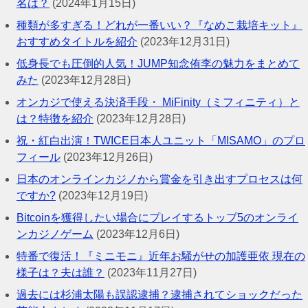
名は？
(2024年1月15日)
種類が多すぎる！どれが一番いい？『なめこ栽培キット』
おすすめタイトルを紹介
(2023年12月31日)
低身長でも圧倒的人気！JUMP知念侑李の魅力をまとめて
みた
(2023年12月28日)
オンカジで使える決済手段・ MiFinity（ミフィニティ）と
は？特徴を紹介
(2023年12月28日)
祝・紅白出演！TWICE日本人ユニット「MISAMO」のプロ
フィール
(2023年12月26日)
日本のオンラインカジノから賞金を引き出すプロセスは何
ですか?
(2023年12月19日)
Bitcoinを獲得したい場合にプレイするトップ5のオンライ
ンカジノゲーム
(2023年12月6日)
特番で復活！『ミニモニ』近年お騒がせの加護亜依 現在の
様子は？夫は誰？
(2023年11月27日)
過去には杉浦太陽も誤認逮捕？逮捕されてショックだった