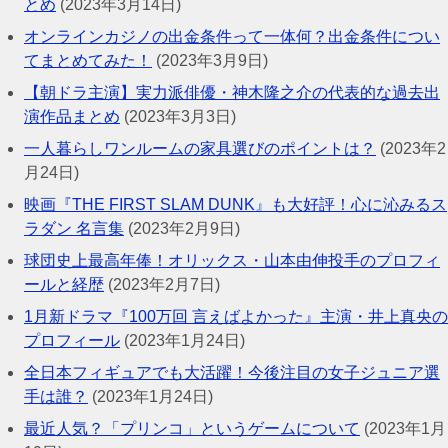
とめ
(2023年3月14日)
オンラインカジノの出金条件って一体何？出金条件につい
てまとめてみた！
(2023年3月9日)
【朝ドラ主演】実力派俳優・神木隆之介の代表的な過去出
演作品まとめ
(2023年3月3日)
一人暮らしワンルームの家具選びのポイントは？
(2023年2
月24日)
映画『THE FIRST SLAM DUNK』も大好評！心に沁みるス
ラダン 名言集
(2023年2月9日)
球団史上最高年俸！オリックス・山本由伸投手のプロフィ
ールと経歴
(2023年2月7日)
1月新ドラマ『100万回 言えばよかった』主演・井上真央の
プロフィール
(2023年1月24日)
全日本フィギュアでも大活躍！今後注目の女子ジュニア選
手は誰？
(2023年1月24日)
最近人気？「プリンコ」というゲームについて
(2023年1月