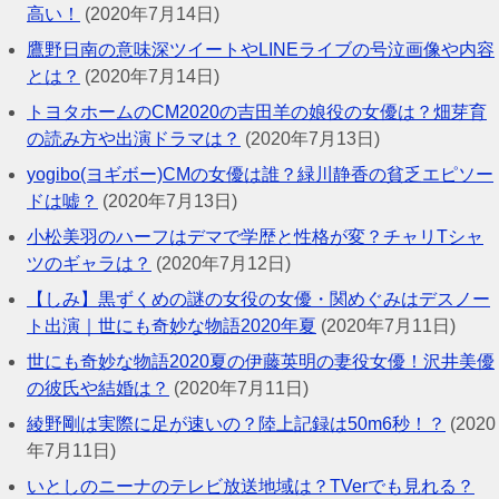
高い！
(2020年7月14日)
鷹野日南の意味深ツイートやLINEライブの号泣画像や内容
とは？
(2020年7月14日)
トヨタホームのCM2020の吉田羊の娘役の女優は？畑芽育
の読み方や出演ドラマは？
(2020年7月13日)
yogibo(ヨギボー)CMの女優は誰？緑川静香の貧乏エピソー
ドは嘘？
(2020年7月13日)
小松美羽のハーフはデマで学歴と性格が変？チャリTシャ
ツのギャラは？
(2020年7月12日)
【しみ】黒ずくめの謎の女役の女優・関めぐみはデスノー
ト出演｜世にも奇妙な物語2020年夏
(2020年7月11日)
世にも奇妙な物語2020夏の伊藤英明の妻役女優！沢井美優
の彼氏や結婚は？
(2020年7月11日)
綾野剛は実際に足が速いの？陸上記録は50m6秒！？
(2020
年7月11日)
いとしのニーナのテレビ放送地域は？TVerでも見れる？