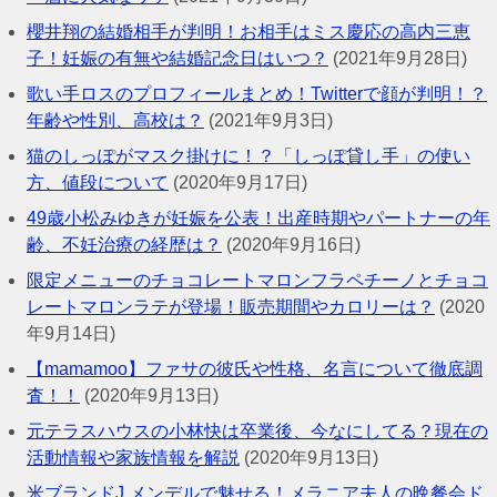
櫻井翔の結婚相手が判明！お相手はミス慶応の高内三恵
子！妊娠の有無や結婚記念日はいつ？
(2021年9月28日)
歌い手ロスのプロフィールまとめ！Twitterで顔が判明！？
年齢や性別、高校は？
(2021年9月3日)
猫のしっぽがマスク掛けに！？「しっぽ貸し手」の使い
方、値段について
(2020年9月17日)
49歳小松みゆきが妊娠を公表！出産時期やパートナーの年
齢、不妊治療の経歴は？
(2020年9月16日)
限定メニューのチョコレートマロンフラペチーノとチョコ
レートマロンラテが登場！販売期間やカロリーは？
(2020
年9月14日)
【mamamoo】ファサの彼氏や性格、名言について徹底調
査！！
(2020年9月13日)
元テラスハウスの小林快は卒業後、今なにしてる？現在の
活動情報や家族情報を解説
(2020年9月13日)
米ブランドJ.メンデルで魅せる！メラニア夫人の晩餐会ド