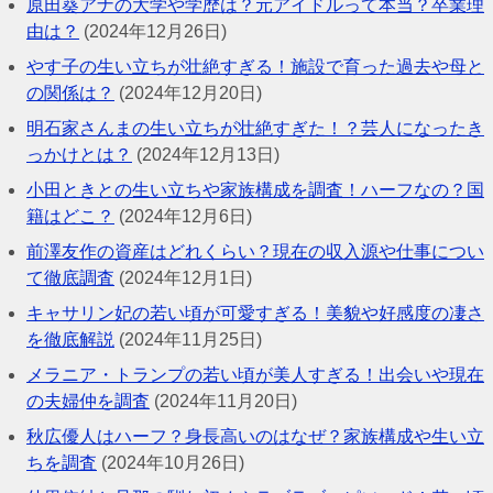
原田葵アナの大学や学歴は？元アイドルって本当？卒業理
由は？
(2024年12月26日)
やす子の生い立ちが壮絶すぎる！施設で育った過去や母と
の関係は？
(2024年12月20日)
明石家さんまの生い立ちが壮絶すぎた！？芸人になったき
っかけとは？
(2024年12月13日)
小田ときとの生い立ちや家族構成を調査！ハーフなの？国
籍はどこ？
(2024年12月6日)
前澤友作の資産はどれくらい？現在の収入源や仕事につい
て徹底調査
(2024年12月1日)
キャサリン妃の若い頃が可愛すぎる！美貌や好感度の凄さ
を徹底解説
(2024年11月25日)
メラニア・トランプの若い頃が美人すぎる！出会いや現在
の夫婦仲を調査
(2024年11月20日)
秋広優人はハーフ？身長高いのはなぜ？家族構成や生い立
ちを調査
(2024年10月26日)