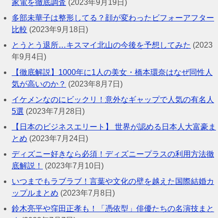
家電を徹底調査
(2023年9月19日)
多部未華子は整形してる？顔が変わったビフォーアフター
比較
(2023年9月18日)
とうとう退所…キスマイ北山の今後を予想してみた
(2023
年9月4日)
【徹底解説】1000年に1人の美女・橋本環奈はなぜ同性人
気が高いのか？
(2023年8月7日)
イケメンなのにビックリ！意外なギャップで人気の有名人
5選
(2023年7月28日)
【日本のビジネスエリート】 世界が認める日本人大富豪ま
とめ
(2023年7月24日)
ディズニー好きなら必須！ディズニープラスの利用方法徹
底解説！
(2023年7月10日)
いつまでもラブラブ！言葉や文化の壁を越えた国際結婚カ
ップルまとめ
(2023年7月8日)
鈴木亮平や窪田正孝も！「憑依型」俳優たちの名演技まと