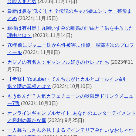
芸能人まとめ
(2023年11月17日)
最新は鼻を“低く”した？伝説のキャバ嬢エンリケ 整形ま
とめ
(2023年11月15日)
親権は有村昆！丸岡いずみの離婚の理由と子供を手放した
理由とは？
(2023年11月14日)
70年前にジャニー氏から性被害…俳優・服部吉次のプロフ
ィール
(2023年11月8日)
カジノの有名人：ギャンブル好きのセレブたち
(2023年11
月7日)
【考察】Youtuber・てんちむがヒカルとゴールイン&引
退？噂の真相とは？
(2023年10月10日)
もう飲んだ？人気カフェチェーンの秋限定ドリンクメニュ
ー7選
(2023年10月3日)
オンラインギャンブルサイト: あなたのエンターテイメント
と勝利の新たな扉
(2023年9月25日)
一人暮らしさん必見！まるでインテリアみたいなおしゃれ