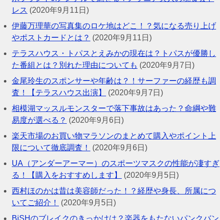
レス
(2020年9月11日)
伊藤万理華の写真集のロケ地はどこ！？気になる売り上げ
やポストカードとは？
(2020年9月11日)
テラスハウス・トパスとえみかの現在は？トパスが優勝し
た番組とは？別れた理由についても
(2020年9月7日)
金尾玲生のスポンサーや年齢は？！サーファーの経歴も調
査！【テラスハウス出演】
(2020年9月7日)
相模湖マッスルモンスターで落下事故はあった？命綱や難
易度が選べる？
(2020年9月6日)
楽天市場のお買い物マラソンのまとめて購入やポイント上
限について徹底調査！
(2020年9月6日)
UA（アンダーアーマー）のスポーツマスクの性能が凄すぎ
る！【購入をおすすめします】
(2020年9月5日)
西村ほのかは昔は美容師だった！？経歴や身長、所属につ
いてご紹介！
(2020年9月5日)
BiSHのブレイクのきっかけは？楽器をもたないパンクバン