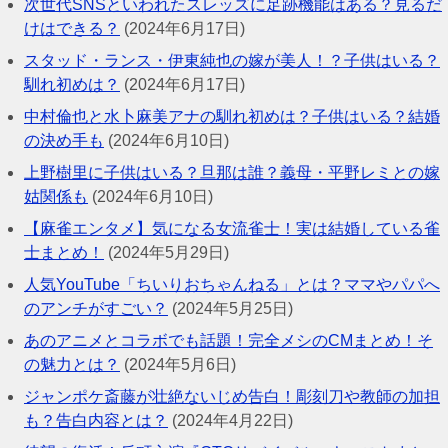
次世代SNSといわれたスレッズに足跡機能はある？見るだ
けはできる？
(2024年6月17日)
スタッド・ランス・伊東純也の嫁が美人！？子供はいる？
馴れ初めは？
(2024年6月17日)
中村倫也と水卜麻美アナの馴れ初めは？子供はいる？結婚
の決め手も
(2024年6月10日)
上野樹里に子供はいる？旦那は誰？義母・平野レミとの嫁
姑関係も
(2024年6月10日)
【麻雀エンタメ】気になる女流雀士！実は結婚している雀
士まとめ！
(2024年5月29日)
人気YouTube「ちいりおちゃんねる」とは？ママやパパへ
のアンチがすごい？
(2024年5月25日)
あのアニメとコラボでも話題！完全メシのCMまとめ！そ
の魅力とは？
(2024年5月6日)
ジャンポケ斎藤が壮絶ないじめ告白！彫刻刀や教師の加担
も？告白内容とは？
(2024年4月22日)