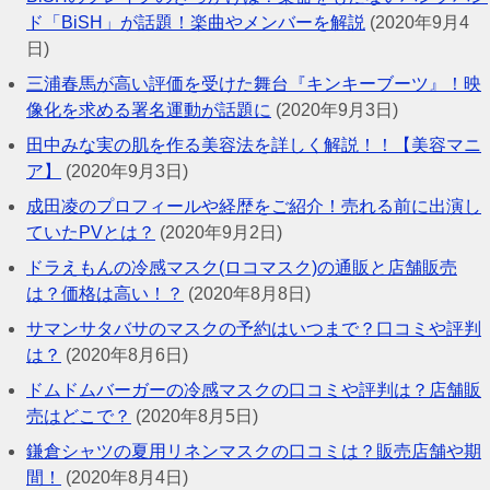
ド「BiSH」が話題！楽曲やメンバーを解説
(2020年9月4
日)
三浦春馬が高い評価を受けた舞台『キンキーブーツ』！映
像化を求める署名運動が話題に
(2020年9月3日)
田中みな実の肌を作る美容法を詳しく解説！！【美容マニ
ア】
(2020年9月3日)
成田凌のプロフィールや経歴をご紹介！売れる前に出演し
ていたPVとは？
(2020年9月2日)
ドラえもんの冷感マスク(ロコマスク)の通販と店舗販売
は？価格は高い！？
(2020年8月8日)
サマンサタバサのマスクの予約はいつまで？口コミや評判
は？
(2020年8月6日)
ドムドムバーガーの冷感マスクの口コミや評判は？店舗販
売はどこで？
(2020年8月5日)
鎌倉シャツの夏用リネンマスクの口コミは？販売店舗や期
間！
(2020年8月4日)