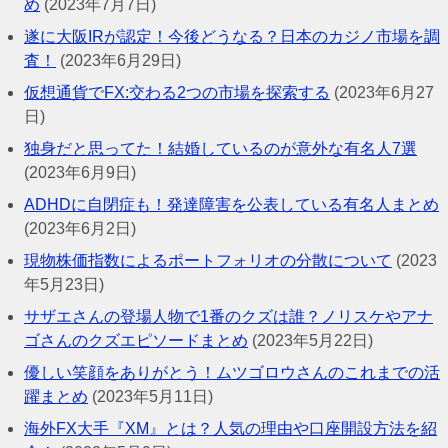
め
(2023年7月7日)
遂に大阪IRが認定！今後どうなる？日本のカジノ市場を調
査！
(2023年6月29日)
仮想通貨でFX:交わる2つの市場を探索する
(2023年6月27
日)
独身だと思ってた！結婚しているのが意外な有名人7選
(2023年6月9日)
ADHDに自閉症も！発達障害を公表している有名人まとめ
(2023年6月2日)
現物株価指数によるポートフォリオの分散について
(2023
年5月23日)
サザエさんの登場人物で1番のクズは誰？ノリスケやアナ
ゴさんのクズエピソードまとめ
(2023年5月22日)
優しい笑顔をありがとう！ムツゴロウさんのこれまでの活
躍まとめ
(2023年5月11日)
海外FX大手『XM』とは？人気の理由や口座開設方法を紹