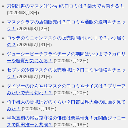
刀剣乱舞のマスク(ドンキ)の口コミは？楽天でも買える！
(2020年8月3日)
マスククラブの店舗販売は？口コミや通販の送料をチェッ
ク！
(2020年8月2日)
ロッテのミニオンマスクの販売期間はいつまで？いつ届く
の？
(2020年7月31日)
ジューシーピーチフラペチーノの期間はいつまで？カロリ
ーや糖質が気になる！
(2020年7月22日)
セブンの冷感マスクの販売地域は？口コミや価格をチェッ
ク！
(2020年7月21日)
ダイソーのひんやりマスクの口コミやサイズは？ブリーフ
みたいで売り切れ！？
(2020年7月20日)
竹中雄大の音域はどのくらい？口笛世界大会の動画を見て
みた！
(2020年7月19日)
半沢直樹の尾西克彦役の俳優は粟島瑞丸！元関西ジャニー
ズで岡田准一と共演？
(2020年7月18日)