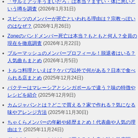
「サルミアッキうまいだろ」は本当？まずい・体に悪いと
いう噂を調査
(2026年1月31日)
スピッツのメンバーが死亡といわれる理由は？宗教っぽい
のはなぜ？
(2026年1月26日)
Zoneのバンドメンバー死亡は本当？もともと何人？全員の
現在を徹底調査
(2026年1月22日)
ブルーマッシュのメンバープロフィール！脱退者はいる？
人気曲もまとめ
(2026年1月5日)
トルコ料理といえば？ケバブ以外で何がある？日本で食べ
られる店まとめ
(2025年12月24日)
バクテーはマレーシアとシンガポールで違う？味の特徴や
レシピを紹介
(2025年12月9日)
カムジャパンとは？どこで買える？家で作れる？気になる
味やアレンジ方法
(2025年11月30日)
ちゃくらメンバーの年齢や経歴まとめ！代表曲や人気の理
由は？
(2025年11月24日)