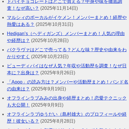
ドバイチョコレートはどこで買える？中身や味を徹底調
査！なぜ高い？
(2025年11月14日)
マルシィのボーカルがイケメン！メンバーまとめ！経歴や
熱愛はある？
(2025年10月31日)
Hedigan’s（ヘディガンズ）メンバーまとめ！人気の理由
や経歴は？
(2025年10月28日)
バクラヴァはどこで売ってる？どんな味？歴史や由来をわ
かりやすく
(2025年10月23日)
ピューディパイはなぜ人気？年収や活動歴を調査！なぜ日
本に？出身は？
(2025年9月26日)
「Aooo」の読み方は？メンバーや活動歴まとめ！バンド名
の由来は？
(2025年9月19日)
オフラインラブみみの出身や経歴まとめ！恋愛テクニック
も大公開！
(2025年9月9日)
オフラインラブゆうだい（島村雄大）のプロフィールや経
歴！彼女いる？
(2025年8月28日)