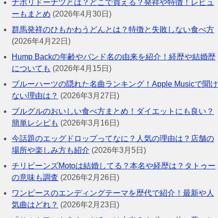
ナポリドーナツとは？どこで買える？発祥や特徴！レビュ
ーもまとめ
(2026年4月30日)
群馬発祥のひもかわうどんとは？特徴と失敗しない食べ方
(2026年4月22日)
Hump Backの年齢やバンド名の由来を紹介！経歴や結婚歴
についても
(2026年4月15日)
ブルーハーツの隠れた名曲ランキング！Apple Musicで聞け
ない理由は？
(2026年3月27日)
ブルグルのおいしい食べ方まとめ！ダイエットにも良い？
簡単レシピも
(2026年3月16日)
今話題のエッグドロップってなに？人気の理由は？店舗の
場所や楽しみ方も紹介
(2026年3月5日)
チリビーンズMotoは結婚してる？本名や経歴は？タトゥー
の意味も調査
(2026年2月26日)
ワンピースのエンディングテーマを歴代で紹介！最新や人
気曲はどれ？
(2026年2月23日)