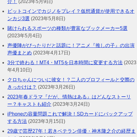
介！
(2023年5月9日)
ビットコインでカジノをプレイ？仮想通貨が使用できるオ
ンカジ3選
(2023年5月8日)
賭けられるスポーツの種類が豊富なブックメーカー5選
(2023年5月4日)
声優陣がぴったりだと話題に！アニメ『推しの子』の出演
声優まとめ
(2023年4月17日)
3分で終わる！MT4・MT5を日本時間に変更する方法
(2023
年4月10日)
クロちゃんについに彼女！？二人のプロフィールと交際の
きっかけは？
(2023年3月26日)
2023年春ドラマ『だが、情熱はある』はどんなストーリ
ー？キャストも紹介
(2023年3月24日)
iPhoneの容量問題これで解決！SDカードにバックアップ
する方法
(2023年3月15日)
29歳で芸歴27年！若きベテラン俳優・神木隆之介の経歴ま