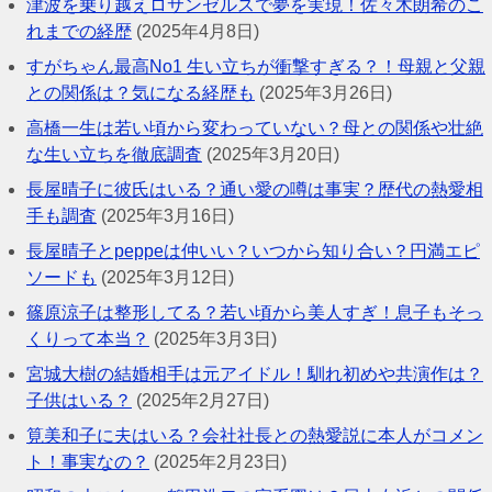
津波を乗り越えロサンゼルスで夢を実現！佐々木朗希のこ
れまでの経歴
(2025年4月8日)
すがちゃん最高No1 生い立ちが衝撃すぎる？！母親と父親
との関係は？気になる経歴も
(2025年3月26日)
高橋一生は若い頃から変わっていない？母との関係や壮絶
な生い立ちを徹底調査
(2025年3月20日)
長屋晴子に彼氏はいる？通い愛の噂は事実？歴代の熱愛相
手も調査
(2025年3月16日)
長屋晴子とpeppeは仲いい？いつから知り合い？円満エピ
ソードも
(2025年3月12日)
篠原涼子は整形してる？若い頃から美人すぎ！息子もそっ
くりって本当？
(2025年3月3日)
宮城大樹の結婚相手は元アイドル！馴れ初めや共演作は？
子供はいる？
(2025年2月27日)
筧美和子に夫はいる？会社社長との熱愛説に本人がコメン
ト！事実なの？
(2025年2月23日)