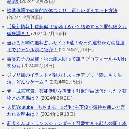
品5選
(2024年2月29日)
標準体重で健康的な体づくり：正しいダイエット方法
(2024年2月28日)
【最新情報】佐藤健は綾瀬はるかと結婚する？歴代彼女も
徹底調査！
(2024年2月16日)
当たると噂の無料占いサイト6選！今日の運勢から恋愛運
までジャンル別に紹介！
(2024年2月14日)
吉谷彩子の旦那・秋元龍太朗って誰？プロフィールや馴れ
初めも
(2024年2月8日)
ジブリ風のイラストが魅力！スマホアプリ『森こもり生
活』どんなゲーム？
(2024年2月5日)
元・成宮寛貴、芸能活動を再開！引退理由は何だった？薬
物との関係は？
(2024年2月2日)
人気Youtube「もちまる」の飼い主下僕が気持ち悪いと言
われる理由は？
(2024年1月18日)
莉犬くんはトランスジェンダー！可愛すぎる顔も公開！本