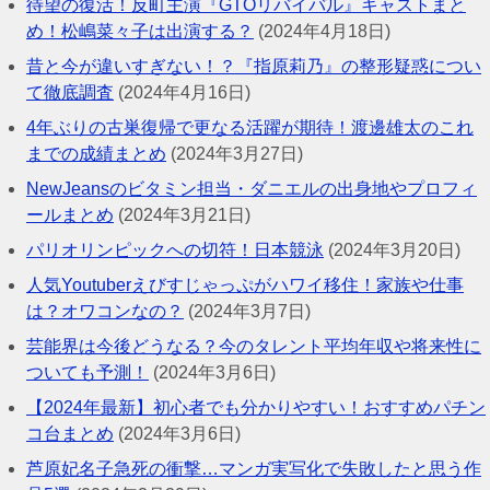
待望の復活！反町主演『GTOリバイバル』キャストまと
め！松嶋菜々子は出演する？
(2024年4月18日)
昔と今が違いすぎない！？『指原莉乃』の整形疑惑につい
て徹底調査
(2024年4月16日)
4年ぶりの古巣復帰で更なる活躍が期待！渡邊雄太のこれ
までの成績まとめ
(2024年3月27日)
NewJeansのビタミン担当・ダニエルの出身地やプロフィ
ールまとめ
(2024年3月21日)
パリオリンピックへの切符！日本競泳
(2024年3月20日)
人気Youtuberえびすじゃっぷがハワイ移住！家族や仕事
は？オワコンなの？
(2024年3月7日)
芸能界は今後どうなる？今のタレント平均年収や将来性に
ついても予測！
(2024年3月6日)
【2024年最新】初心者でも分かりやすい！おすすめパチン
コ台まとめ
(2024年3月6日)
芦原妃名子急死の衝撃…マンガ実写化で失敗したと思う作