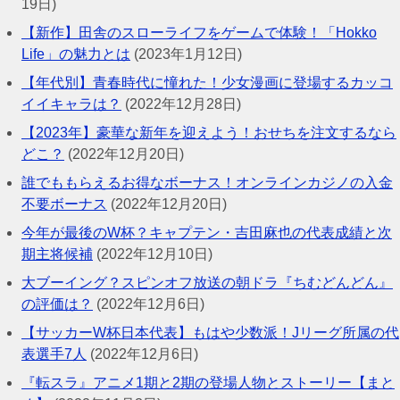
19日)
【新作】田舎のスローライフをゲームで体験！「Hokko
Life」の魅力とは
(2023年1月12日)
【年代別】青春時代に憧れた！少女漫画に登場するカッコ
イイキャラは？
(2022年12月28日)
【2023年】豪華な新年を迎えよう！おせちを注文するなら
どこ？
(2022年12月20日)
誰でももらえるお得なボーナス！オンラインカジノの入金
不要ボーナス
(2022年12月20日)
今年が最後のW杯？キャプテン・吉田麻也の代表成績と次
期主将候補
(2022年12月10日)
大ブーイング？スピンオフ放送の朝ドラ『ちむどんどん』
の評価は？
(2022年12月6日)
【サッカーW杯日本代表】もはや少数派！Jリーグ所属の代
表選手7人
(2022年12月6日)
『転スラ』アニメ1期と2期の登場人物とストーリー【まと