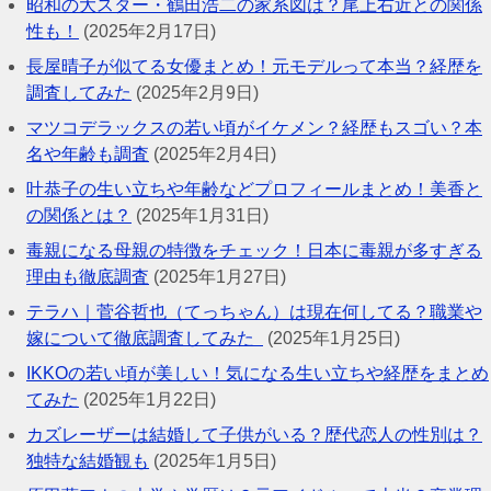
昭和の大スター・鶴田浩二の家系図は？尾上右近との関係
性も！
(2025年2月17日)
長屋晴子が似てる女優まとめ！元モデルって本当？経歴を
調査してみた
(2025年2月9日)
マツコデラックスの若い頃がイケメン？経歴もスゴい？本
名や年齢も調査
(2025年2月4日)
叶恭子の生い立ちや年齢などプロフィールまとめ！美香と
の関係とは？
(2025年1月31日)
毒親になる母親の特徴をチェック！日本に毒親が多すぎる
理由も徹底調査
(2025年1月27日)
テラハ｜菅谷哲也（てっちゃん）は現在何してる？職業や
嫁について徹底調査してみた
(2025年1月25日)
IKKOの若い頃が美しい！気になる生い立ちや経歴をまとめ
てみた
(2025年1月22日)
カズレーザーは結婚して子供がいる？歴代恋人の性別は？
独特な結婚観も
(2025年1月5日)