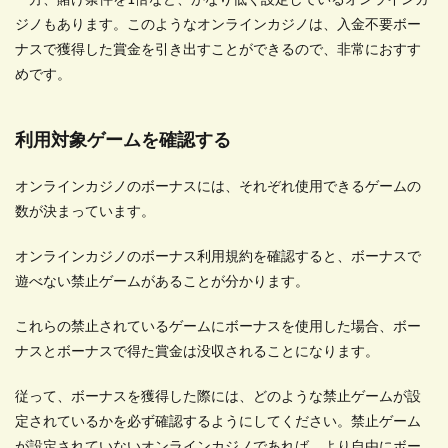
一方、賭け条件を1倍など、かなり低く設定しているオンラインカ
ジノもあります。このようなオンラインカジノは、入金不要ボー
ナスで獲得した賞金を引き出すことができるので、非常におすす
めです。
利用対象ゲームを確認する
オンラインカジノのボーナスには、それぞれ使用できるゲームの
数が決まっています。
オンラインカジノのボーナス利用規約を確認すると、ボーナスで
遊べない禁止ゲームがあることが分かります。
これらの禁止されているゲームにボーナスを使用した場合、ボー
ナスとボーナスで得た賞金は没収されることになります。
従って、ボーナスを獲得した際には、どのような禁止ゲームが設
定されているかを必ず確認するようにしてください。禁止ゲーム
が設定されていないオンラインカジノであれば、より自由にボー