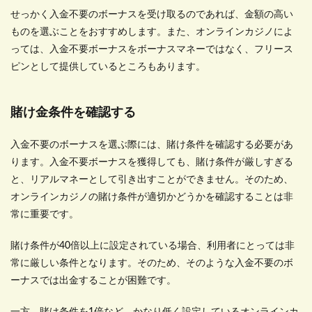
せっかく入金不要のボーナスを受け取るのであれば、金額の高い
ものを選ぶことをおすすめします。また、オンラインカジノによ
っては、入金不要ボーナスをボーナスマネーではなく、フリース
ピンとして提供しているところもあります。
賭け金条件を確認する
入金不要のボーナスを選ぶ際には、賭け条件を確認する必要があ
ります。入金不要ボーナスを獲得しても、賭け条件が厳しすぎる
と、リアルマネーとして引き出すことができません。そのため、
オンラインカジノの賭け条件が適切かどうかを確認することは非
常に重要です。
賭け条件が40倍以上に設定されている場合、利用者にとっては非
常に厳しい条件となります。そのため、そのような入金不要のボ
ーナスでは出金することが困難です。