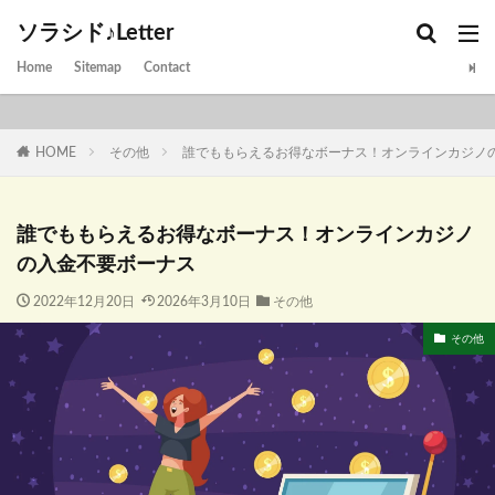
ソラシド♪Letter
Home
Sitemap
Contact
HOME
その他
誰でももらえるお得なボーナス！オンラインカジノ
誰でももらえるお得なボーナス！オンラインカジノ
の入金不要ボーナス
2022年12月20日
2026年3月10日
その他
その他