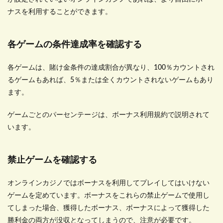
ナスを利用することができます。
各ゲームの条件達成率を確認する
各ゲームは、賭け金条件の達成割合が異なり、100％カウントされ
るゲームもあれば、5％または全くカウントされないゲームもあり
ます。
ゲームごとのパーセンテージは、ボーナス利用規約で説明されて
います。
禁止ゲームを確認する
オンラインカジノではボーナスを利用してプレイしてはいけない
ゲームを定めています。ボーナスをこれらの禁止ゲームで使用し
てしまった場合、獲得したボーナス、ボーナスによって獲得した
勝利金の両方が没収となってしまうので、注意が必要です。