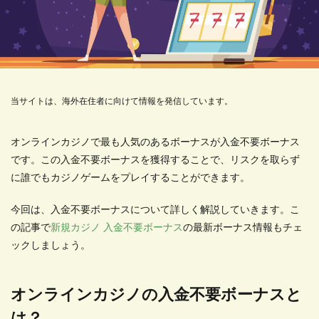
当サイトは、海外在住者に向けて情報を発信しています。
オンラインカジノで最も人気のあるボーナスが入金不要ボーナス
です。この入金不要ボーナスを獲得することで、リスクを取らず
に誰でもカジノゲームをプレイすることができます。
今回は、入金不要ボーナスについて詳しく解説していきます。こ
の記事で
新規カジノ 入金不要ボーナス
の最新ボーナス情報もチェ
ックしましょう。
オンラインカジノの入金不要ボーナスと
は？