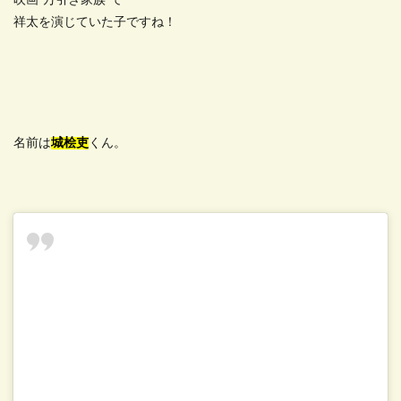
映画“万引き家族”で
祥太を演じていた子ですね！
名前は
城桧吏
くん。