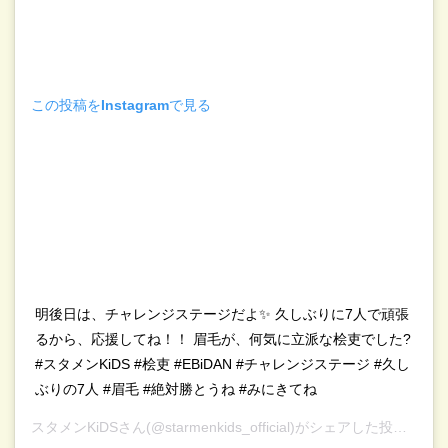
この投稿をInstagramで見る
明後日は、チャレンジステージだよ✨ 久しぶりに7人で頑張
るから、応援してね！！ 眉毛が、何気に立派な桧吏でした?
#スタメンKiDS #桧吏 #EBiDAN #チャレンジステージ #久し
ぶりの7人 #眉毛 #絶対勝とうね #みにきてね
スタメンKiDS
さん(@starmenkids_official)がシェアした投稿 –
20