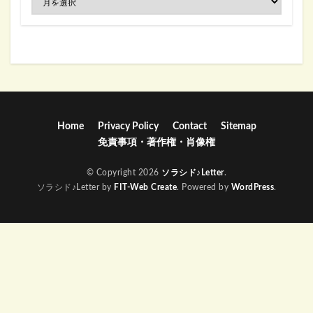
Home
Privacy Policy
Contact
Sitemap
免責事項・著作権・肖像権
© Copyright 2026
ソラシド♪Letter
.
ソラシド♪Letter by
FIT-Web Create
. Powered by
WordPress
.