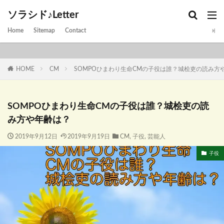
ソラシド♪Letter
Home
Sitemap
Contact
HOME
CM
SOMPOひまわり生命CMの子役は誰？城桧吏の読み方
SOMPOひまわり生命CMの子役は誰？城桧吏の読
み方や年齢は？
2019年9月12日
2019年9月19日
CM
,
子役
,
芸能人
子役