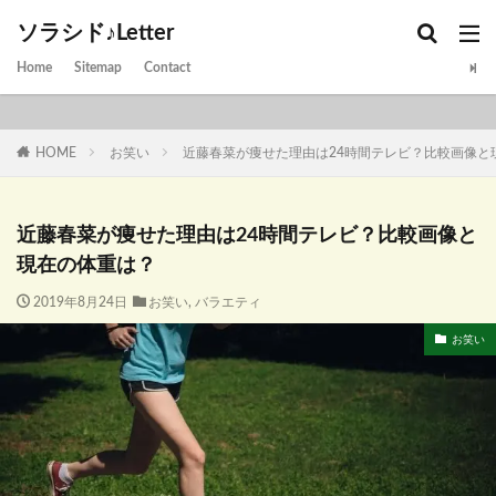
ソラシド♪Letter
Home
Sitemap
Contact
HOME
お笑い
近藤春菜が痩せた理由は24時間テレビ？比較画像と
近藤春菜が痩せた理由は24時間テレビ？比較画像と
現在の体重は？
2019年8月24日
お笑い
,
バラエティ
お笑い