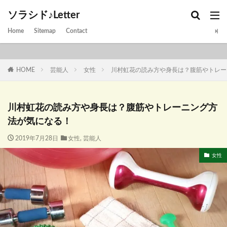
ソラシド♪Letter
Home
Sitemap
Contact
HOME
芸能人
女性
川村虹花の読み方や身長は？腹筋やトレー
川村虹花の読み方や身長は？腹筋やトレーニング方
法が気になる！
2019年7月28日
女性
,
芸能人
女性