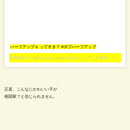
ハーフアップ☺︎ ってすき？ #ボブハーフアップ
川村虹花
さん(@nanaka_kawamura)がシェアした投稿 –
2019年 7月月17日午前8時31分PDT
正直、こんなにかわいい子が
格闘家？と信じられません。