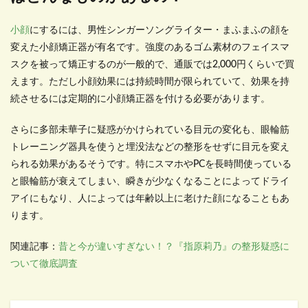
小顔
にするには、男性シンガーソングライター・まふまふの顔を
変えた小顔矯正器が有名です。強度のあるゴム素材のフェイスマ
スクを被って矯正するのが一般的で、通販では2,000円くらいで買
えます。ただし小顔効果には持続時間が限られていて、効果を持
続させるには定期的に小顔矯正器を付ける必要があります。
さらに多部未華子に疑惑がかけられている目元の変化も、眼輪筋
トレーニング器具を使うと埋没法などの整形をせずに目元を変え
られる効果があるそうです。特にスマホやPCを長時間使っている
と眼輪筋が衰えてしまい、瞬きが少なくなることによってドライ
アイにもなり、人によっては年齢以上に老けた顔になることもあ
ります。
関連記事：
昔と今が違いすぎない！？『指原莉乃』の整形疑惑に
ついて徹底調査