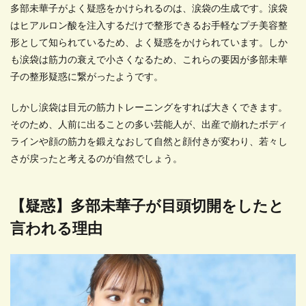
多部未華子がよく疑惑をかけられるのは、涙袋の生成です。涙袋
はヒアルロン酸を注入するだけで整形できるお手軽なプチ美容整
形として知られているため、よく疑惑をかけられています。しか
も涙袋は筋力の衰えで小さくなるため、これらの要因が多部未華
子の整形疑惑に繋がったようです。
しかし涙袋は目元の筋力トレーニングをすれば大きくできます。
そのため、人前に出ることの多い芸能人が、出産で崩れたボディ
ラインや顔の筋力を鍛えなおして自然と顔付きが変わり、若々し
さが戻ったと考えるのが自然でしょう。
【疑惑】多部未華子が目頭切開をしたと
言われる理由