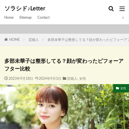
ソラシド♪Letter
Home
Sitemap
Contact
HOME
芸能人
多部未華子は整形してる？顔が変わったビフォーア
多部未華子は整形してる？顔が変わったビフォーア
フター比較
2023年9月18日
2024年9月3日
芸能人
,
女性
女性