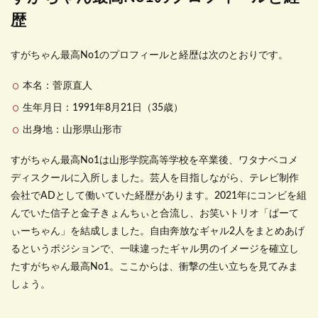
歴
すがちゃん最高No1のプロフィールと経歴は次のとおりです。
本名：菅原直人
生年月日：1991年8月21日（35歳）
出身地：山形県山形市
すがちゃん最高No1は山形学院高等学校を卒業後、ワタナベコメ
ディスクールに入所しました。芸人を目指しながら、テレビ制作
会社でADとして働いていた経歴があります。2021年にコンビを組
んでいた信子と金子きょんちぃと合流し、お笑いトリオ「ぱーて
ぃーちゃん」を結成しました。自由奔放なギャル2人をまとめあげ
るというポジションで、一味違ったギャル男のイメージを確立し
たすがちゃん最高No1。ここからは、衝撃の生い立ちを見てみま
しょう。