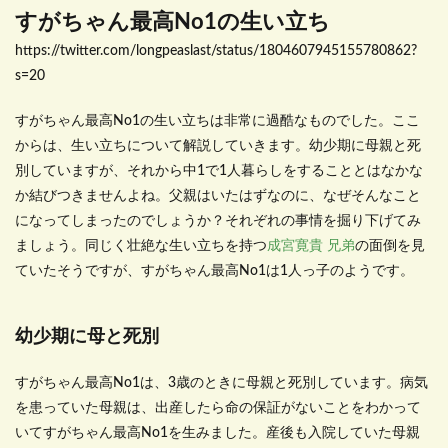
すがちゃん最高No1の生い立ち
https://twitter.com/longpeaslast/status/1804607945155780862?
s=20
すがちゃん最高No1の生い立ちは非常に過酷なものでした。ここ
からは、生い立ちについて解説していきます。幼少期に母親と死
別していますが、それから中1で1人暮らしをすることとはなかな
か結びつきませんよね。父親はいたはずなのに、なぜそんなこと
になってしまったのでしょうか？それぞれの事情を掘り下げてみ
ましょう。同じく壮絶な生い立ちを持つ
成宮寛貴 兄弟
の面倒を見
ていたそうですが、すがちゃん最高No1は1人っ子のようです。
幼少期に母と死別
すがちゃん最高No1は、3歳のときに母親と死別しています。病気
を患っていた母親は、出産したら命の保証がないことをわかって
いてすがちゃん最高No1を生みました。産後も入院していた母親