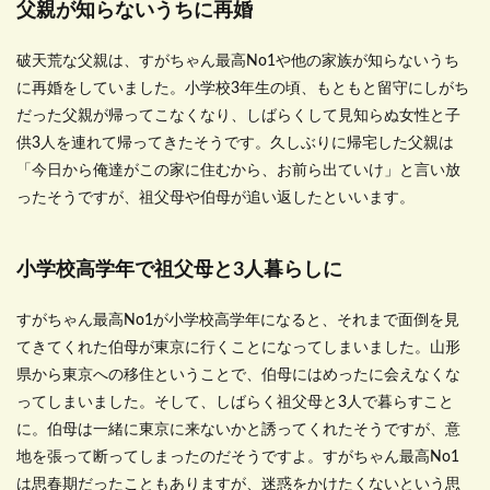
父親が知らないうちに再婚
破天荒な父親は、すがちゃん最高No1や他の家族が知らないうち
に再婚をしていました。小学校3年生の頃、もともと留守にしがち
だった父親が帰ってこなくなり、しばらくして見知らぬ女性と子
供3人を連れて帰ってきたそうです。久しぶりに帰宅した父親は
「今日から俺達がこの家に住むから、お前ら出ていけ」と言い放
ったそうですが、祖父母や伯母が追い返したといいます。
小学校高学年で祖父母と3人暮らしに
すがちゃん最高No1が小学校高学年になると、それまで面倒を見
てきてくれた伯母が東京に行くことになってしまいました。山形
県から東京への移住ということで、伯母にはめったに会えなくな
ってしまいました。そして、しばらく祖父母と3人で暮らすこと
に。伯母は一緒に東京に来ないかと誘ってくれたそうですが、意
地を張って断ってしまったのだそうですよ。すがちゃん最高No1
は思春期だったこともありますが、迷惑をかけたくないという思