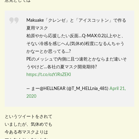
意見としては
Makuake「クレンゼ」と「アイスコットン」で作る
夏用マスク
柏原やから応援したい反面…Q-MAX:0.2以上やと、
そない冷感を感じへん(気休め)程度になるんちゃう
かなーとか思ってる…?
PEのメッシュで内側に且つ速乾とかならまだ違いそ
うやけど…各社の夏マスク開発期待?
https://t.co/ozYJRsZEKl
— まー@HELLNEAR (@T_M_HELLnia_481)
April 21,
2020
というツイートをされて
いましたが、気休めでも
今ある布マスクよりは