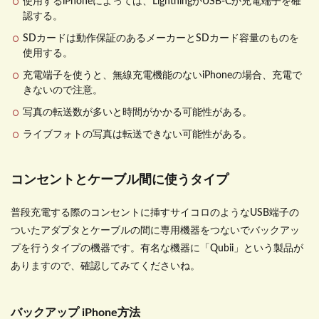
使用する
iPhone
によっては、
Lightning
か
USB-C
か充電端子を確
認する。
SD
カードは動作保証のあるメーカーと
SD
カード容量のものを
使用する。
充電端子を使うと、無線充電機能のない
iPhone
の場合、充電で
きないので注意。
写真の転送数が多いと時間がかかる可能性がある。
ライブフォトの写真は転送できない可能性がある。
コンセントとケーブル間に使うタイプ
普段充電する際のコンセントに挿すサイコロのような
USB
端子の
ついたアダプタとケーブルの間に専用機器をつないでバックアッ
プを行うタイプの機器です。有名な機器に「
Qubii
」という製品が
ありますので、確認してみてくださいね。
バックアップ iPhone方法