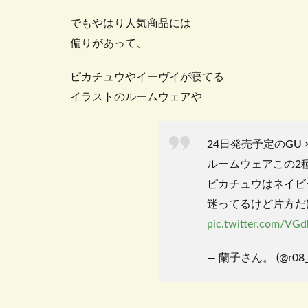
でもやはり人気商品には
偏りがあって、
ピカチュウやイーヴイが寝てる
イラストのルームウェアや
24日発売予定のGU 
ルームウェアこの2種
ピカチュウはネイビ
迷ってるけど片方だ
pic.twitter.com/VG
— 蘭子さん。 (@r08_y