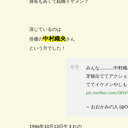
身長も高くて結構イケメン？
演じているのは
中村織央
俳優の
さん
という方でした！
みんな…………中村
牙狼出ててアクショ
ててイケメンやしも
pic.twitter.com/0
— おおかみの人 (@Ook
1986年10月13日生まれの