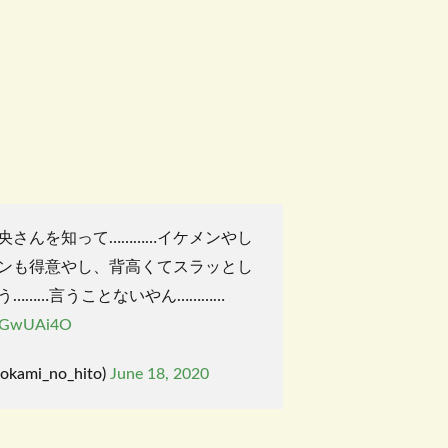
織央さんを知って…………イケメンやし
ンも得意やし、背高くてスラッとし
う………言うことないやん…………
NVGwUAi4O
ami_no_hito)
June 18, 2020