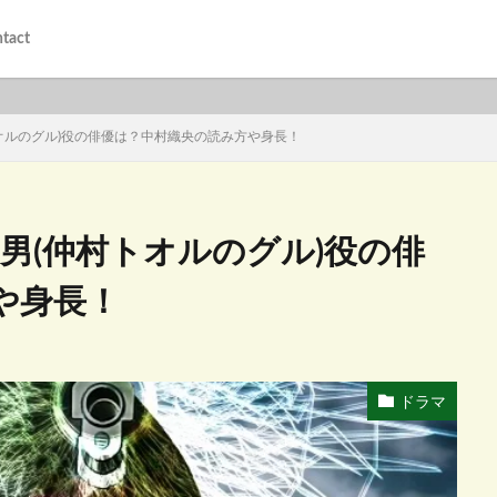
tact
オルのグル)役の俳優は？中村織央の読み方や身長！
男(仲村トオルのグル)役の俳
や身長！
ドラマ