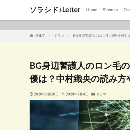
ソラシド♪Letter
Home
Sitemap
Con
ドラマ
BG身辺警護人のロン毛の男(仲村ト
HOME
BG身辺警護人のロン毛の
優は？中村織央の読み方
2020年6月18日
2020年7月4日
ドラマ