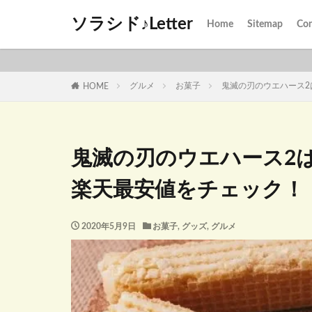
ソラシド♪Letter
Home
Sitemap
Con
グルメ
お菓子
鬼滅の刃のウエハース
HOME
鬼滅の刃のウエハース2
楽天最安値をチェック！
2020年5月9日
お菓子
,
グッズ
,
グルメ