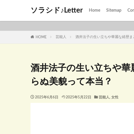
ソラシド♪Letter
Home
Sitemap
Con
芸能人
酒井法子の生い立ちや華麗な経歴ま
HOME
酒井法子の生い立ちや華
らぬ美貌って本当？
2025年6月6日
2025年5月22日
芸能人
,
女性