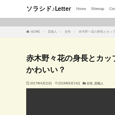
ソラシド♪Letter
Home
Sitemap
Con
芸能人
女性
赤木野々花の身長とカッ
HOME
赤木野々花の身長とカッ
かわいい？
2017年4月22日
2018年8月14日
女性
,
芸能人