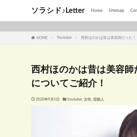
ソラシド♪Letter
Home
Sitemap
Con
Youtuber
西村ほのかは昔は美容師だった！
HOME
西村ほのかは昔は美容師
についてご紹介！
2020年9月5日
Youtuber
,
女性
,
芸能人