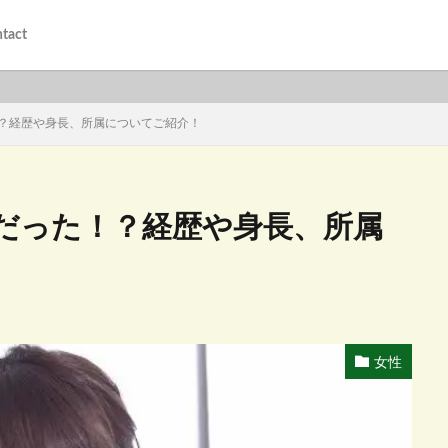
tact
？経歴や身長、所属についてご紹介！
だった！？経歴や身長、所属
女性