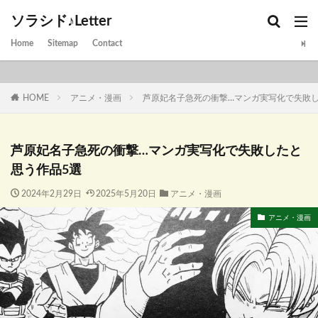
ソラシド♪Letter
Home
Sitemap
Contact
HOME
アニメ・漫画
芦原妃名子急死の衝撃…マンガ実写化で失敗し
芦原妃名子急死の衝撃…マンガ実写化で失敗したと
思う作品5選
2024年2月29日
2025年5月20日
アニメ・漫画
アニメ・漫画