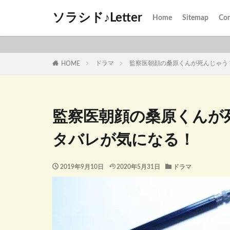
ソラシド♪Letter
Home
Sitemap
Con
ドラマ
監察医朝顔の桑原くんが死んじゃう
HOME
監察医朝顔の桑原くんが
タバレが気になる！
2019年9月10日
2020年5月31日
ドラマ