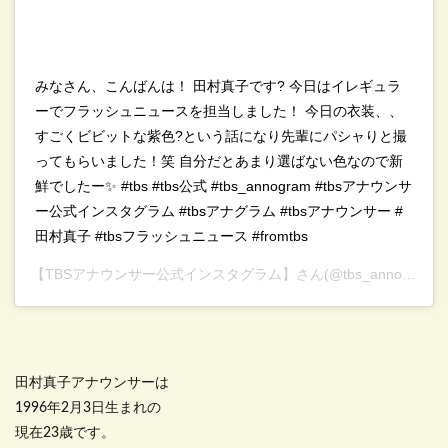
みなさん、こんばんは！ 田村真子です? 今日はイレギュラ
ーでフラッシュニュースを担当しました！ 今日の衣装、、
すごくビビットな紫色?という話になり先輩にパシャりと撮
ってもらいました！笑 自分だとあまり選ばない色なので新
鮮でしたー✨ #tbs #tbs公式 #tbs_annogram #tbsアナウンサ
ー公式インスタグラム #tbsアナグラム #tbsアナウンサー #
田村真子 #tbsフラッシュニュース #fromtbs
【TBSアナウンサー公式インスタグラム】
さん(@tbs_annogram)がシェアした投稿 –
田村真子アナウンサーは
1996年2月3日生まれの
現在23歳です。