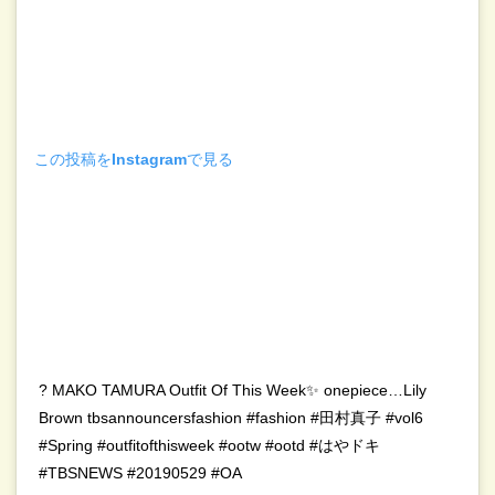
この投稿をInstagramで見る
? MAKO TAMURA Outfit Of This Week✨ onepiece…Lily
Brown tbsannouncersfashion #fashion #田村真子 #vol6
#Spring #outfitofthisweek #ootw #ootd #はやドキ
#TBSNEWS #20190529 #OA