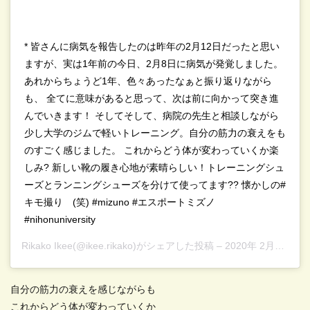
* 皆さんに病気を報告したのは昨年の2月12日だったと思い
ますが、実は1年前の今日、2月8日に病気が発覚しました。
あれからちょうど1年、色々あったなぁと振り返りながら
も、 全てに意味があると思って、次は前に向かって突き進
んでいきます！ そしてそして、病院の先生と相談しながら
少し大学のジムで軽いトレーニング。自分の筋力の衰えをも
のすごく感じました。 これからどう体が変わっていくか楽
しみ? 新しい靴の履き心地が素晴らしい！トレーニングシュ
ーズとランニングシューズを分けて使ってます?? 懐かしの#
キモ撮り (笑) #mizuno #エスポートミズノ
#nihonuniversity
Rikako Ikee
(@ikee.rikako)がシェアした投稿 –
2020年 2月月8日午前3時00分PST
自分の筋力の衰えを感じながらも
これからどう体が変わっていくか