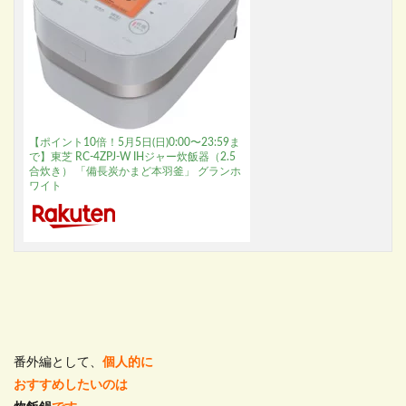
【ポイント10倍！5月5日(日)0:00〜23:59ま
で】東芝 RC-4ZPJ-W IHジャー炊飯器（2.5
合炊き） 「備長炭かまど本羽釜」 グランホ
ワイト
番外編として、
個人的に
おすすめしたいのは