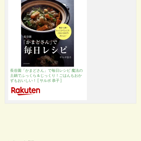
長谷園「かまどさん」で毎日レシピ 魔法の
土鍋でふっくら＆じっくり！ごはんもおか
ずもおいしい！ [ サルボ 恭子 ]