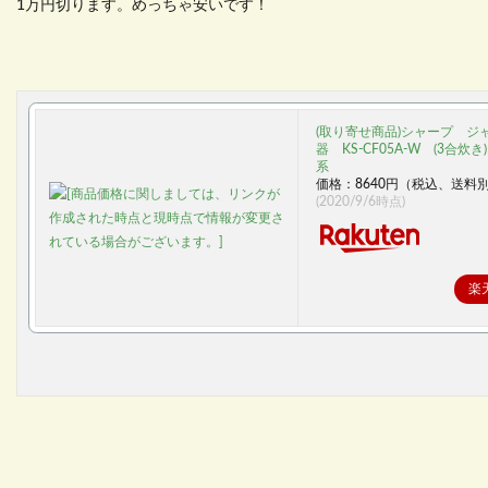
1万円切ります。めっちゃ安いです！
(取り寄せ商品)シャープ ジ
器 KS-CF05A-W (3合炊
系
価格：8640円（税込、送料別
(2020/9/6時点)
楽