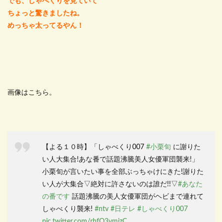
でも、しゃべくりを見ていて
ちょっと驚きましたね。
めっちゃ太ってるやん！
画像はこちら。
【よる１０時】「しゃべくり007
#小栗旬
に謝りた
い人大集合!あな番で話題沸騰美人女優軍団襲来!」
小栗旬が言いたい事を全部ぶっちゃけにきた!謝りた
い人が大集合▽絶対に許さないのは誰だ!!▽
#あなた
の番です
話題沸騰の美人女優軍団がヘビまで連れて
しゃべくり襲来!
#ntv
#日テレ
#しゃべくり007
pic.twitter.com/rhfO3vmjzC