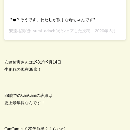
?❤️? そうです、わたしが派手な母ちゃんです?
安達祐実
(@_yumi_adachi)がシェアした投稿 –
2020年 3月月16日午前1時55分PDT
安達祐実さんは1981年9月14日
生まれの現在38歳！
38歳でのCanCamの表紙は
史上最年長なんです！
CanCamって20代前半？くらいが