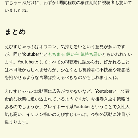
すじゃっぷだけに、わずか
1
週間程度の移住期間に視聴者も驚いて
いましたね。
まとめ
えびすじゃっぷはオワコン、気持ち悪いという意見が多いです
が、同じ
Youtuber
だと
もちまる 飼い主 気持ち悪い
ともいわれてい
ます。
Youtuber
としてすべての視聴者に認められ、好かれること
は不可能かもしれませんが、少なくとも視聴者に不快感や嫌悪感
を抱かせるような言動は控えるべきなのかもしれませんね。
えびすじゃっぷは動画に広告がつかないなど、
Youtuber
として致
命的な状態に追い込まれているようですが、今後巻き返す策略は
あるのでしょうか。プレイボーイ系
Youtuber
ということで女性人
気も高い、イケメン揃いのえびすじゃっぷ。今後の活動に注目が
集まります。