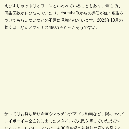
えびすじゃっぷはオワコンといわれていることもあり、最近では
再生回数が伸び悩んでいたり、
Youtube
側からの評価が低く広告を
つけてもらえないなどの不運に見舞われています。
2023
年
10
月の
収支は、なんとマイナス
480
万円だったそうですよ。
かつてはお持ち帰り企画やマッチングアプリ動画など、陽キャ×プ
レイボーイを全面的に出したスタイルで人気を博していたえびす
じゃっぷ。しかし、メンバーも
30
歳を過ぎ年齢的な変化を迎える