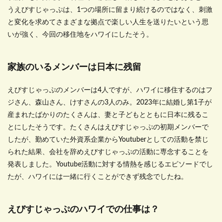
うえびすじゃっぷは、
1
つの場所に留まり続けるのではなく、刺激
と変化を求めてさまざまな拠点で楽しい人生を送りたいという思
いが強く、今回の移住地をハワイにしたそう。
家族のいるメンバーは日本に残留
えびすじゃっぷのメンバーは
4
人ですが、ハワイに移住するのはフ
ジさん、森山さん、けすさんの
3
人のみ。
2023
年に結婚し第
1
子が
産まれたばかりのたくさんは、妻と子どもとともに日本に残るこ
とにしたそうです。たくさんはえびすじゃっぷの初期メンバーで
したが、勤めていた外資系企業から
Youtuber
としての活動を禁じ
られた結果、会社を辞めえびすじゃっぷの活動に専念することを
発表しました。
Youtube
活動に対する情熱を感じるエピソードでし
たが、ハワイには一緒に行くことができず残念でしたね。
えびすじゃっぷのハワイでの仕事は？