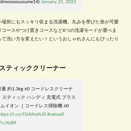
monoosusume14)
January 21, 2023
い場所にもスッキリ収まる洗濯機。丸みを帯びた形が可愛
ぎコースやつけ置きコースなど
6
つの洗濯モードが選べま
って洗い方を変えたい！というおしゃれさんにもぴったり
スティッククリーナー
量 約1.3kg ±0 コードレスクリーナ
典】 スティック ハンディ 充電式 プラス
ムイオン［ コードレス掃除機 ±0
https://t.co/f5IAlhdAJ0
#rakuafl
o7ccXsB9