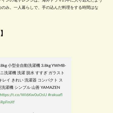
ザインの電子レンジは、海外ドラマの中に入り込んだよう
めのみ。一人暮らしで、手の込んだ料理をする時間はな
編】
8kg 小型全自動洗濯機 3.8kg YWMB-
 ミニ洗濯機 洗濯 脱水 すすぎ ガラスト
キレイ きれい 洗濯器 コンパクト ス
洗濯機 シンプル 山善 YAMAZEN
https://t.co/Wi6Kw0uOsU
#rakuafl
hSRpFmXf