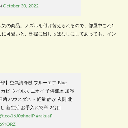
6)
October 30, 2022
人気の商品。ノズルを付け替えられるので、部屋中これ
1
なに可愛いと、部屋に出しっぱなしにしてあっても、イン
0円!】空気清浄機 ブルーエア Blue
小型 カビ ウイルス ニオイ 子供部屋 加湿
細菌 ハウスダスト 軽量 静か 玄関 北
し 新生活 お手入れ簡単 2台目
://t.co/J6J0phneIP
#rakuafl
rI69rORZ