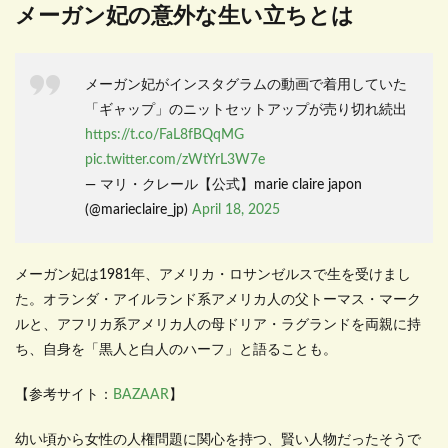
メーガン妃の意外な生い立ちとは
メーガン妃がインスタグラムの動画で着用していた
「ギャップ」のニットセットアップが売り切れ続出
https://t.co/FaL8fBQqMG
pic.twitter.com/zWtYrL3W7e
— マリ・クレール【公式】marie claire japon
(@marieclaire_jp)
April 18, 2025
メーガン妃は1981年、アメリカ・ロサンゼルスで生を受けまし
た。オランダ・アイルランド系アメリカ人の父トーマス・マーク
ルと、アフリカ系アメリカ人の母ドリア・ラグランドを両親に持
ち、自身を「黒人と白人のハーフ」と語ることも。
【参考サイト：
BAZAAR
】
幼い頃から女性の人権問題に関心を持つ、賢い人物だったそうで