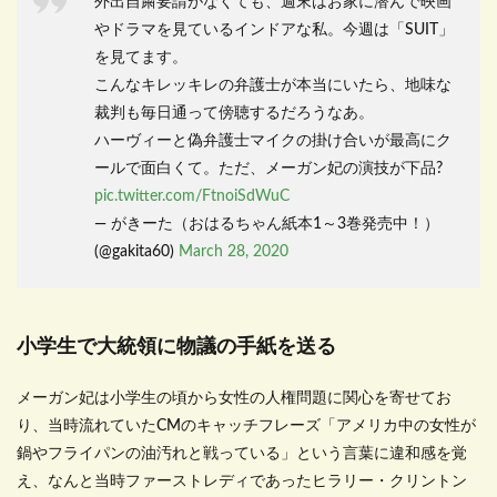
外出自粛要請がなくても、週末はお家に潜んで映画
やドラマを見ているインドアな私。今週は「SUIT」
を見てます。
こんなキレッキレの弁護士が本当にいたら、地味な
裁判も毎日通って傍聴するだろうなあ。
ハーヴィーと偽弁護士マイクの掛け合いが最高にク
ールで面白くて。ただ、メーガン妃の演技が下品?
pic.twitter.com/FtnoiSdWuC
— がきーた（おはるちゃん紙本1～3巻発売中！）
(@gakita60)
March 28, 2020
小学生で大統領に物議の手紙を送る
メーガン妃は小学生の頃から女性の人権問題に関心を寄せてお
り、当時流れていたCMのキャッチフレーズ「アメリカ中の女性が
鍋やフライパンの油汚れと戦っている」という言葉に違和感を覚
え、なんと当時ファーストレディであったヒラリー・クリントン