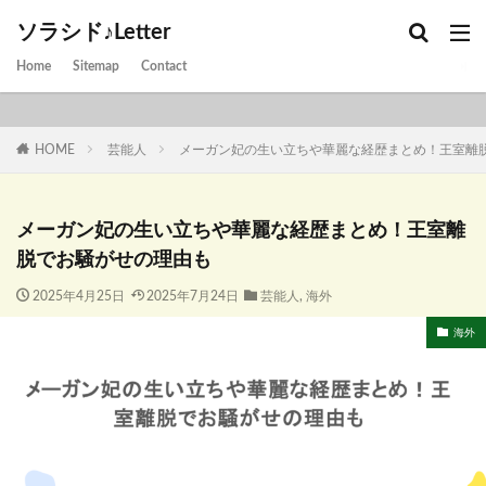
ソラシド♪Letter
Home
Sitemap
Contact
HOME
芸能人
メーガン妃の生い立ちや華麗な経歴まとめ！王室離
メーガン妃の生い立ちや華麗な経歴まとめ！王室離
脱でお騒がせの理由も
2025年4月25日
2025年7月24日
芸能人
,
海外
海外