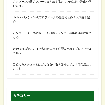
カナブーンの新メンバーをまとめ！脱退したのは誰？理由や不
仲説は？
chilldspotメンバーのプロフィールや経歴まとめ！人気曲も紹
介
ハンブレッダーズのボーカルは誰？メンバーの年齢や経歴をま
とめ
the奥歯’sの読み方は？名前の由来や経歴まとめ！プロフィール
も解説
話題のカヌチュロとはどんな食べ物？発祥はどこ？専門店につ
いても
カテゴリー