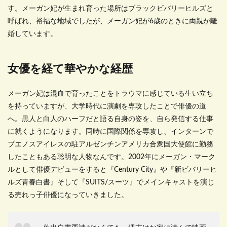
す。メーガン妃が生まれ育った場所はブラックビバリーヒルズと
呼ばれ、裕福な地域でしたが、メーガン妃が6歳のときに両親が離
婚しています。
女優を経て華やかな経歴
メーガン妃は混血で育ったことをトラウマに感じている生い立ち
を持っていますが、大学時代に演劇を専攻したことで俳優の道
へ。黒人と白人のハーフだと語る自身の姿を、自ら発信する仕事
に就くようになります。同時に国際関係を専攻し、インターンで
ブエノスアイレスの駐アルゼンチンアメリカ合衆国大使館に勤務
したこともある聡明な人物なんです。2002年にメーガン・マーク
ルとして俳優デビューをすると『Century City』や『新ビバリーヒ
ルズ青春白書』そして『SUITS/スーツ』でメインキャストを演じ
る売れっ子俳優になっていきました。