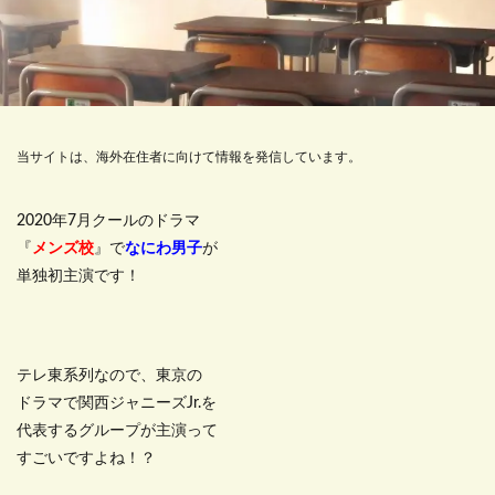
当サイトは、海外在住者に向けて情報を発信しています。
2020年7月クールのドラマ
『
メンズ校
』で
なにわ男子
が
単独初主演です！
テレ東系列なので、東京の
ドラマで関西ジャニーズJr.を
代表するグループが主演って
すごいですよね！？