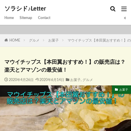
ソラシド♪Letter
Home
Sitemap
Contact
HOME
グルメ
お菓子
マウイチップス【本田翼おすすめ！】の
マウイチップス【本田翼おすすめ！】の販売店は？
楽天とアマゾンの最安値！
2020年4月26日
2020年6月14日
お菓子
,
グルメ
お菓子