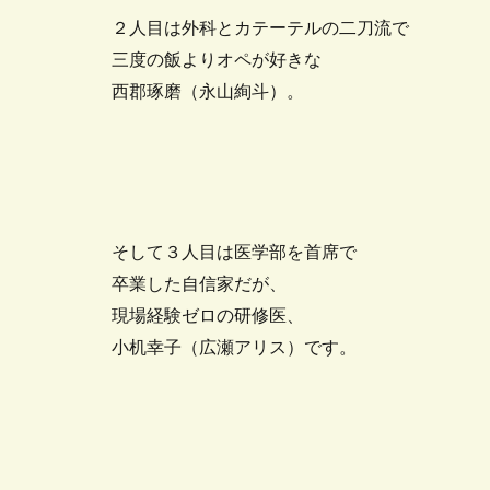
２人目は外科とカテーテルの二刀流で
三度の飯よりオペが好きな
西郡琢磨（永山絢斗）。
そして３人目は医学部を首席で
卒業した自信家だが、
現場経験ゼロの研修医、
小机幸子（広瀬アリス）です。