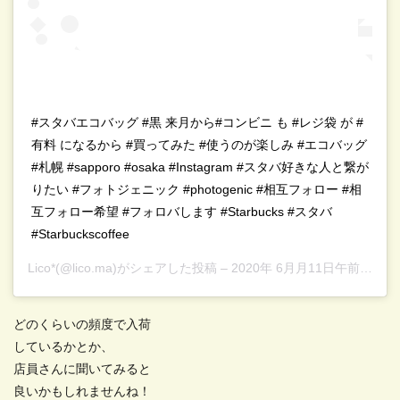
#スタバエコバッグ #黒 来月から#コンビニ も #レジ袋 が #
有料 になるから #買ってみた #使うのが楽しみ #エコバッグ
#札幌 #sapporo #osaka #Instagram #スタバ好きな人と繋が
りたい #フォトジェニック #photogenic #相互フォロー #相
互フォロー希望 #フォロバします #Starbucks #スタバ
#Starbuckscoffee
Lico*
(@lico.ma)がシェアした投稿 –
2020年 6月月11日午前5時39分PDT
どのくらいの頻度で入荷
しているかとか、
店員さんに聞いてみると
良いかもしれませんね！