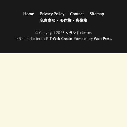
Home
Privacy Policy
Contact
Sitemap
免責事項・著作権・肖像権
© Copyright 2026
ソラシド♪Letter
.
ソラシド♪Letter by
FIT-Web Create
. Powered by
WordPress
.