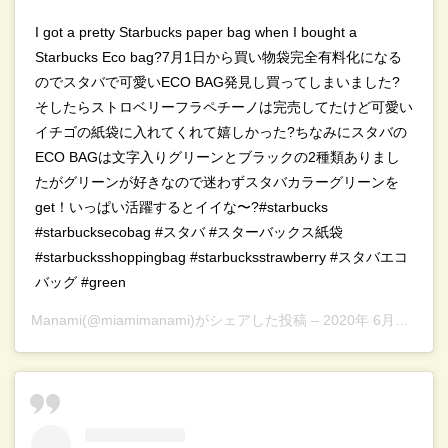
I got a pretty Starbucks paper bag when I bought a
Starbucks Eco bag?7月1日から買い物袋完全有料化になる
のでスタバで可愛いECO BAG発見し買ってしまいました?
そしたらストロベリーフラペチーノは完売してたけど可愛い
イチゴの紙袋に入れてくれて嬉しかった?ちなみにスタバの
ECO BAGは文字入りグリーンとブラックの2種類ありまし
たがグリーンが好きなので迷わずスタバカラーグリーンを
get！いっぱい活躍するとイイな〜?#starbucks
#starbucksecobag #スタバ #スターバックス紙袋
#starbucksshoppingbag #starbucksstrawberry #スタバエコ
バッグ #green
Manami
(@miamimanami)がシェアした投稿 –
2020年 6月月25日午前5時26分PDT