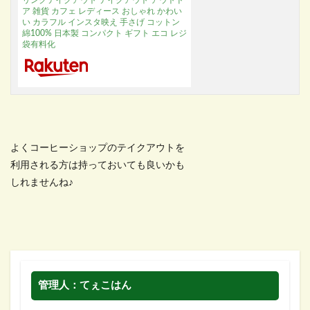
リンクテイクアウト テイクアウト アウトド
ア 雑貨 カフェ レディース おしゃれ かわい
い カラフル インスタ映え 手さげ コットン
綿100% 日本製 コンパクト ギフト エコ レジ
袋有料化
よくコーヒーショップのテイクアウトを
利用される方は持っておいても良いかも
しれませんね♪
管理人：てぇこはん