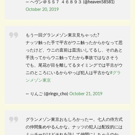
— ヘヴン＠ＳＳ７ ４６８９３ (@heaven58581)
October 20, 2019
もう一回グランメゾン東京見ちゃった?
ナッツ触った手で平古がウニ触ったからかなって思
ったけど、ウニの直前は皿洗いしてるし、そのあと
手洗ってからウニ触ってたから事故ではなさそう
でも、尾花が目を離してるタイミングでは平古がウ
ニのところにいるからやっぱ犯人は平古かな
#グラ
ンメゾン東京
— りんご (@ringo_cho)
October 21, 2019
グランメゾン東京おもしろかったー。七人の侍方式
の仲間集めやるんかな。ナッツの犯人は配役的には
ミッチーだけどそれを許して仲間にしちゃうのか