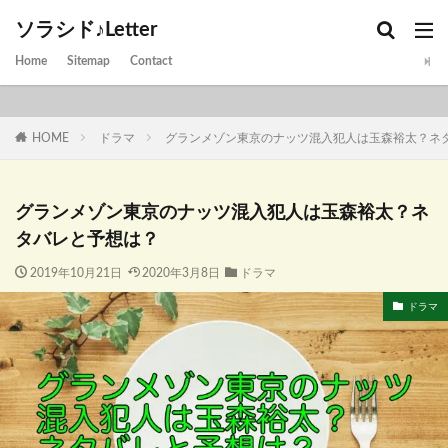
ソラシド♪Letter
Home
Sitemap
Contact
HOME
ドラマ
グランメゾン東京のナッツ混入犯人は玉森裕太？ネ
グランメゾン東京のナッツ混入犯人は玉森裕太？ネ
タバレと予想は？
2019年10月21日
2020年3月8日
ドラマ
ドラマ