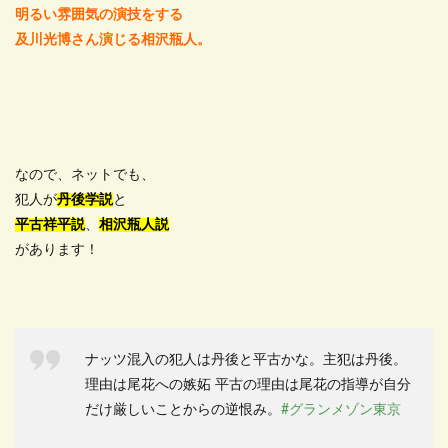
明るい雰囲気の演技をする
及川光博さん演じる相沢瓶人。
なので、ネットでも、
犯人が
丹後学説
と
平古祥平説
、
相沢瓶人説
があります！
ナッツ混入の犯人は丹後と平古かな。主犯は丹後。
理由は尾花への嫉妬 平古の理由は尾花の指導が自分
だけ厳しいことからの逆恨み。
#グランメゾン東京