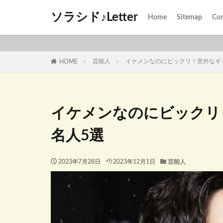
ソラシド♪Letter
Home
Sitemap
Con
芸能人
イケメンなのにビックリ！意外なギ
HOME
イケメンなのにビックリ
名人5選
2023年7月28日
2023年12月1日
芸能人