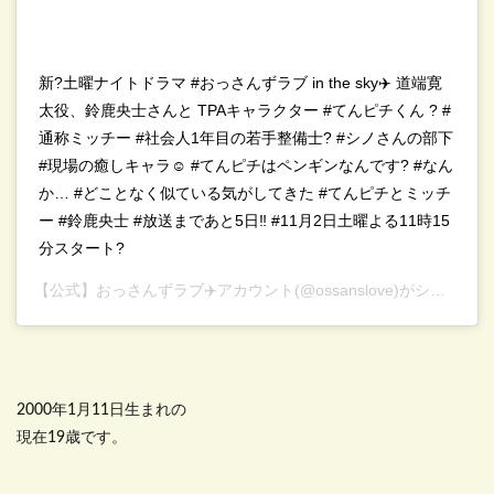
新?土曜ナイトドラマ #おっさんずラブ in the sky✈️ 道端寛
太役、鈴鹿央士さんと TPAキャラクター #てんピチくん ? #
通称ミッチー #社会人1年目の若手整備士? #シノさんの部下
#現場の癒しキャラ☺️ #てんピチはペンギンなんです? #なん
か… #どことなく似ている気がしてきた #てんピチとミッチ
ー #鈴鹿央士 #放送まであと5日‼️ #11月2日土曜よる11時15
分スタート?
【公式】おっさんずラブ✈️アカウント
(@ossanslove)がシェアした投稿 –
2000年1月11日生まれの
現在19歳です。