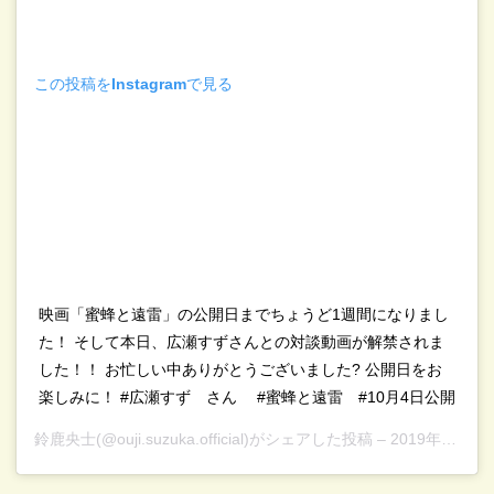
この投稿をInstagramで見る
映画「蜜蜂と遠雷」の公開日までちょうど1週間になりまし
た！ そして本日、広瀬すずさんとの対談動画が解禁されま
した！！ お忙しい中ありがとうございました? 公開日をお
楽しみに！ #広瀬すず さん #蜜蜂と遠雷 #10月4日公開
鈴鹿央士
(@ouji.suzuka.official)がシェアした投稿 –
2019年 9月月27日午前5時26分PDT