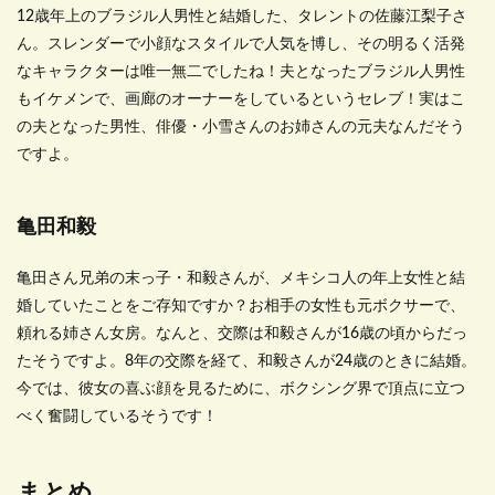
12
歳年上のブラジル人男性と結婚した、タレントの佐藤江梨子さ
ん。スレンダーで小顔なスタイルで人気を博し、その明るく活発
なキャラクターは唯一無二でしたね！夫となったブラジル人男性
もイケメンで、画廊のオーナーをしているというセレブ！実はこ
の夫となった男性、俳優・小雪さんのお姉さんの元夫なんだそう
ですよ。
亀田和毅
亀田さん兄弟の末っ子・和毅さんが、メキシコ人の年上女性と結
婚していたことをご存知ですか？お相手の女性も元ボクサーで、
頼れる姉さん女房。なんと、交際は和毅さんが
16
歳の頃からだっ
たそうですよ。
8
年の交際を経て、和毅さんが
24
歳のときに結婚。
今では、彼女の喜ぶ顔を見るために、ボクシング界で頂点に立つ
べく奮闘しているそうです！
まとめ