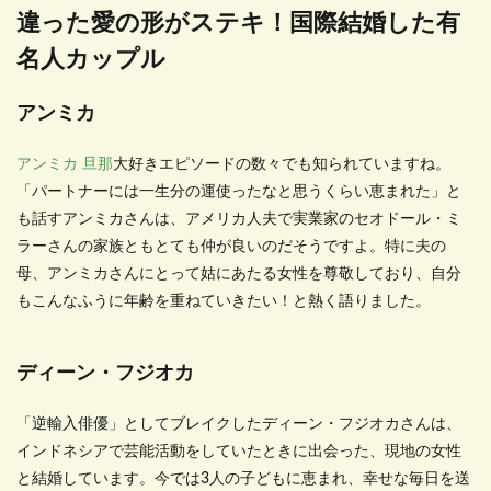
違った愛の形がステキ！国際結婚した有
名人カップル
アンミカ
アンミカ 旦那
大好きエピソードの数々でも知られていますね。
「パートナーには一生分の運使ったなと思うくらい恵まれた」と
も話すアンミカさんは、アメリカ人夫で実業家のセオドール・ミ
ラーさんの家族ともとても仲が良いのだそうですよ。特に夫の
母、アンミカさんにとって姑にあたる女性を尊敬しており、自分
もこんなふうに年齢を重ねていきたい！と熱く語りました。
ディーン・フジオカ
「逆輸入俳優」としてブレイクしたディーン・フジオカさんは、
インドネシアで芸能活動をしていたときに出会った、現地の女性
と結婚しています。今では
3
人の子どもに恵まれ、幸せな毎日を送