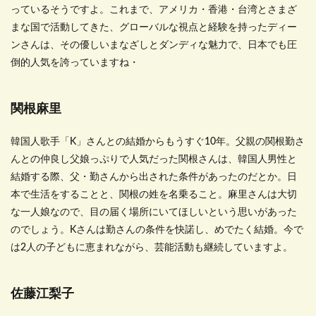
っているそうですよ。これまで、アメリカ・香港・台湾とさまざ
まな国で活動してきた、グローバルな視点と経験を持ったディー
ンさんは、その優しいまなざしとダンディな魅力で、日本でも圧
倒的人気を誇っていますね・
関根麻里
韓国人歌手「
K
」さんとの結婚からもうすぐ
10
年。父親の関根勤さ
んとの仲良し父娘っぷりで人気だった関根さんは、韓国人男性と
結婚する際、父・勤さんから出された条件があったのだとか。日
本で生活をすることと、関根の姓を名乗ること。麻里さんは大切
な一人娘なので、目の届く場所にいてほしいという思いがあった
のでしょう。
K
さんは勤さんの条件を快諾し、めでたく結婚。今で
は
2
人の子どもに恵まれながら、芸能活動も継続していますよ。
佐藤江梨子