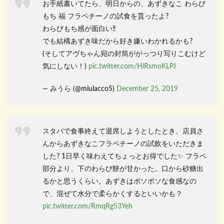
お手紙書いてたら、明日からの、あずきなこ わらび
もち 福 フラペチーノの試食を貰ったよ?
わらびもち感が面白い‼️
でも結構あずき味だから好き嫌いわかれるかも?
(そしてアヴちゃん宛の封筒ががっつり写りこむけど
気にしない！)
pic.twitter.com/HlRsmoKLPJ
— みうら (@miulacco5)
December 25, 2019
スタバで食事終えて退席しようとしたとき、店員さ
んからあずきなこフラペチーノの試飲をいただきま
した? 1日早く味わえてちょっとお得でした✨ フラペ
部分より、下のわらび餅が甘かった。口から砂糖出
るかと思うくらい。あずきはポソポソな食感なの
で、混ぜて水分で柔らかくするといいかも？
pic.twitter.com/RmqRg53Yeh