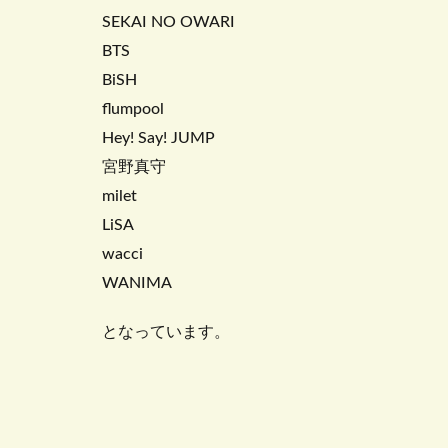
SEKAI NO OWARI
BTS
BiSH
flumpool
Hey! Say! JUMP
宮野真守
milet
LiSA
wacci
WANIMA
となっています。