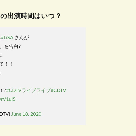
SAの出演時間はいつ？
…
#LiSA
さんが
」を告白?
に
て！！
は
！?
#CDTVライブライブ
#CDTV
vrV1ui5
CDTV)
June 18, 2020