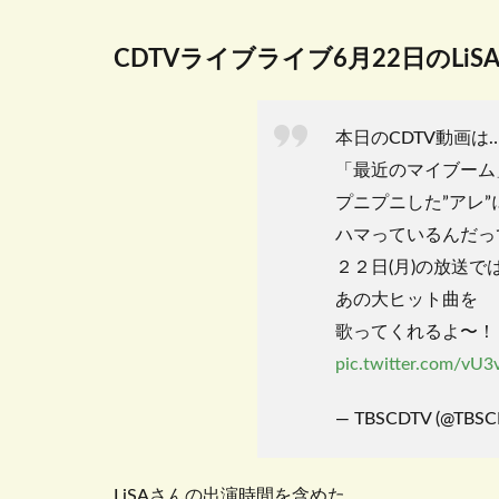
CDTVライブライブ6月22日のLi
本日のCDTV動画は
「最近のマイブーム
プニプニした”アレ”
ハマっているんだっ
２２日(月)の放送で
あの大ヒット曲を
歌ってくれるよ〜！
pic.twitter.com/vU3
— TBSCDTV (@TBS
LiSAさんの出演時間を含めた