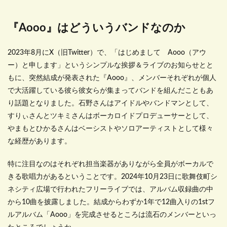
『Aooo』はどういうバンドなのか
2023年8月にX（旧Twitter）で、「はじめまして Aooo（アウ
ー）と申します」というシンプルな挨拶＆ライブのお知らせとと
もに、突然結成が発表された『Aooo』、メンバーそれぞれが個人
で大活躍している彼ら彼女らが集まってバンドを組んだこともあ
り話題となりました。石野さんはアイドルやバンドマンとして、
すりぃさんとツキミさんはボーカロイドプロデューサーとして、
やまもとひかるさんはベーシストやソロアーティストとして様々
な経歴があります。
特に注目なのはそれぞれ担当楽器がありながら全員がボーカルで
きる歌唱力があるということです。2024年10月23日に歌舞伎町シ
ネシティ広場で行われたフリーライブでは、アルバム収録曲の中
から10曲を披露しました。結成からわずか1年で12曲入りの1stフ
ルアルバム「Aooo」を完成させるところは流石のメンバーといっ