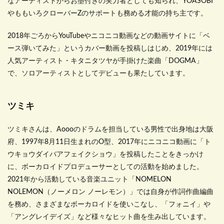
なアーティストからお墨付きの実力者としても知られ、YOASOBI
やももいろクローバーZのサポートも務める才能の持ち主です。
2018年ごろからYouTubeやニコニコ動画などの動画サイトに「ベ
ース弾いてみた」というカバー動画を投稿しはじめ、2019年には
人気アーティスト・キタニタツヤが手掛けた楽曲「DOGMA」
で、ソロアーティストとしてデビューも果たしています。
ツミキ
ツミキさんは、Aoooのドラムを担当している男性で出身地は大阪
府、1997年8月11日生まれのO型、2017年にニコニコ動画に「ト
ウキョウダイバアフェイクショウ」を投稿したことをきっかけ
に、ボーカロイドプロデューサーとしての活動を始めました。
2021年から活動している音楽ユニット「NOMELON
NOLEMON（ノーメロン ノーレモン）」では自身が作詞作曲編曲
を務め、さまざまなボーカロイドを使いこなし、「フォニイ」や
「アングレイデイズ」など様々なヒット曲を生み出しています。