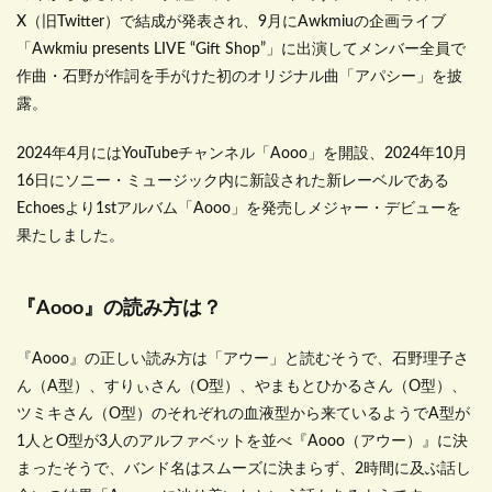
X（旧Twitter）で結成が発表され、9月にAwkmiuの企画ライブ
「Awkmiu presents LIVE “Gift Shop”」に出演してメンバー全員で
作曲・石野が作詞を手がけた初のオリジナル曲「アパシー」を披
露。
2024年4月にはYouTubeチャンネル「Aooo」を開設、2024年10月
16日にソニー・ミュージック内に新設された新レーベルである
Echoesより1stアルバム「Aooo」を発売しメジャー・デビューを
果たしました。
『Aooo』の読み方は？
『Aooo』の正しい読み方は「アウー」と読むそうで、石野理子さ
ん（A型）、すりぃさん（O型）、やまもとひかるさん（O型）、
ツミキさん（O型）のそれぞれの血液型から来ているようでA型が
1人とO型が3人のアルファベットを並べ『Aooo（アウー）』に決
まったそうで、バンド名はスムーズに決まらず、2時間に及ぶ話し