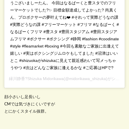
うございましーたん。 今回はなるぱーくと豊スタでのフリ
ーマーケットでした?✨ 目標金額達成してよかった? 尚真く
ん、プロボクサーの夢叶えてね❤️ #それって実際どうなの課
#実際どうなの課 #フリーマーケット #フリマ #なるぱーく #
なるぱーくフリマ #豊スタ #豊田スタジアム #豊田スタジア
ムフリマ #ボクサー #ボクシング #静岡 #fashion #coodinate
#style #fleamarket #boxing #今回も素敵なご家族に出逢えて
嬉しい #実はボクシングジムロケもしてました #沼津はいい
とこ #shizuokaがshizukaに見えて親近感わいて写メっちゃ
うやつ #次はどんなご家族に逢えるかな #ご応募はHPで?
緑川静香?Shizuka Midorikawa
(@midorikawa_shizuka)がシェアした投稿 –
顔小さいし足長いし
CMでは気づきにくいですが
とにかくスタイル抜群。