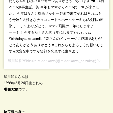
たくさんのお祝いメッセージありがとうございます?❤️ 24日
21:16無事生誕。笑 今年もママから21:16にLINEが来まし
た。 今年はなんと動画メッセージまで来てそれはそれはも
う号泣? 大好きなチョコレートのホールケーキも(2枚目の画
像)、、、? ありがとう、ママ? 飛躍の一年にしますよーー
ーー！！ 今年もたくさん笑う年にします? #birthday
#birthdaycake #smile #皆さんのメッセージに感謝 #ありが
とうありがとうありがとう #これからもよろしくお願いしま
す #大変な中ですが笑顔を忘れずに生きよう
緑川静香?Shizuka Midorikawa
(@midorikawa_shizuka)がシェアした投稿 –
緑川静香さんは
1988年6月24日生まれの
現在32歳
です。
埼玉県出身
で