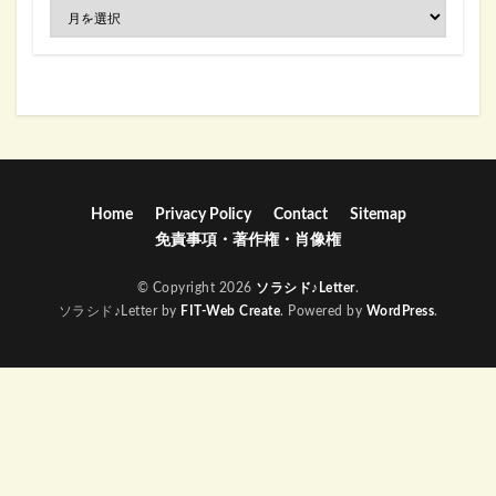
Home
Privacy Policy
Contact
Sitemap
免責事項・著作権・肖像権
© Copyright 2026
ソラシド♪Letter
.
ソラシド♪Letter by
FIT-Web Create
. Powered by
WordPress
.