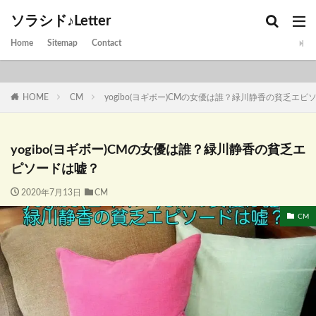
ソラシド♪Letter
Home
Sitemap
Contact
HOME
CM
yogibo(ヨギボー)CMの女優は誰？緑川静香の貧乏エピ
yogibo(ヨギボー)CMの女優は誰？緑川静香の貧乏エ
ピソードは嘘？
2020年7月13日
CM
CM