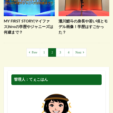
MY FIRST STORY(マイファ
瀧川鯉斗の身長や若い頃とモ
ス)hiroの学歴やジャニーズは
デル画像！学歴はすごかっ
何歳まで？
た？
Prev
1
2
3
4
Next
管理人：てぇこはん