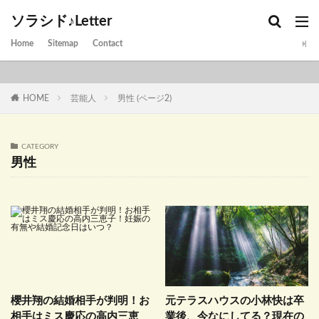
ソラシド♪Letter
Home
Sitemap
Contact
HOME
芸能人
男性 (ページ2)
CATEGORY
男性
櫻井翔の結婚相手が判明！お
元テラスハウスの小林快は卒
相手はミス慶応の高内三恵
業後、今なにしてる？現在の