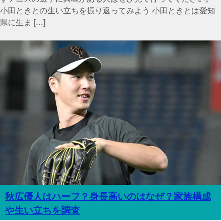
小田ときとの生い立ちを振り返ってみよう 小田ときとは愛知
県に生ま […]
秋広優人はハーフ？身長高いのはなぜ？家族構成
や生い立ちを調査