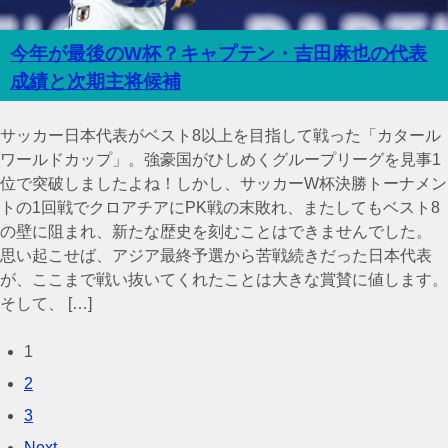
今年が最後のW杯？キャプテン・吉田麻也の代表
成績と次期主将候補
サッカー日本代表がベスト8以上を目指して戦った「カタール
ワールドカップ」。強豪国がひしめくグループリーグを見事1
位で突破しましたよね！しかし、サッカーW杯決勝トーナメン
トの1回戦でクロアチアにPK戦の末敗れ、またしてもベスト8
の壁に阻まれ、新たな歴史を刻むことはできませんでした。
思い起こせば、アジア最終予選から苦戦続きだった日本代表
が、ここまで戦い抜いてくれたことは大きな賞賛に値します。
そして、 […]
1
2
3
Next