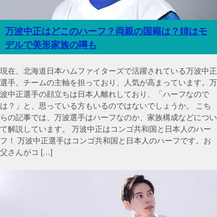
万波中正はどこのハーフ？両親の国籍は？姉はモ
デルで美形家族の噂も
現在、北海道日本ハムファイターズで活躍されている万波中正
選手。チームの主軸を担っており、人気が高まっています。万
波中正選手の顔立ちは日本人離れしており、「ハーフなので
は？」と、思っている方もいるのではないでしょうか。 こち
らの記事では、万波選手はハーフなのか、家族構成などについ
て解説しています。 万波中正はコンゴ共和国と日本人のハー
フ！ 万波中正選手はコンゴ共和国と日本人のハーフです。お
父さんがコ […]