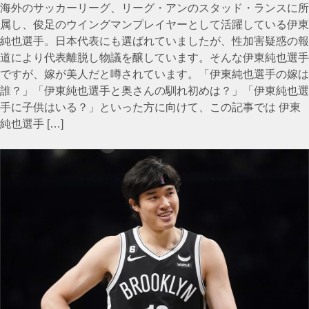
海外のサッカーリーグ、リーグ・アンのスタッド・ランスに所
属し、俊足のウイングマンプレイヤーとして活躍している伊東
純也選手。日本代表にも選ばれていましたが、性加害疑惑の報
道により代表離脱し物議を醸しています。そんな伊東純也選手
ですが、嫁が美人だと噂されています。「伊東純也選手の嫁は
誰？」「伊東純也選手と奥さんの馴れ初めは？」「伊東純也選
手に子供はいる？」といった方に向けて、この記事では 伊東
純也選手 […]