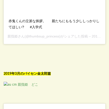
赤鬼くんの立派な挨拶。⠀⠀ 親たちにももう少ししっかりし
てほしい?⠀⠀ #入学式
親指姫
さん(@thumbsup_princess)がシェアした投稿 –
2018年 2月月2日午前12時01分PST
2019年3月のパイセン金太郎篇