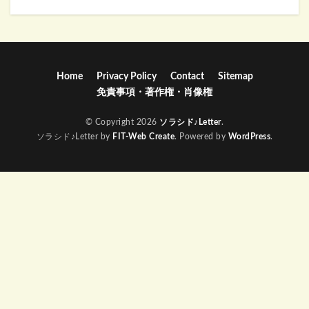
Home
Privacy Policy
Contact
Sitemap
免責事項・著作権・肖像権
© Copyright 2026
ソラシド♪Letter
.
ソラシド♪Letter by
FIT-Web Create
. Powered by
WordPress
.