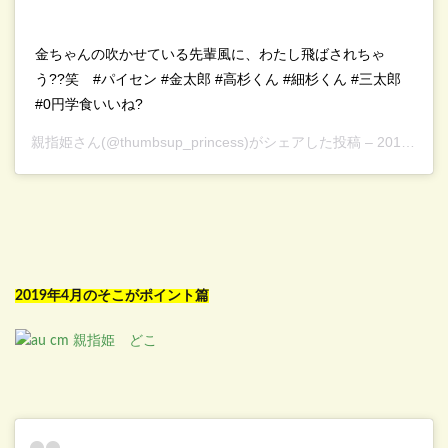
金ちゃんの吹かせている先輩風に、わたし飛ばされちゃ
う??笑⁣⠀ #パイセン #金太郎 #高杉くん #細杉くん #三太郎
#0円学食いいね?⁣⠀
親指姫
さん(@thumbsup_princess)がシェアした投稿 –
2019年 3月月28日午後8時01分PDT
2019年4月のそこがポイント篇