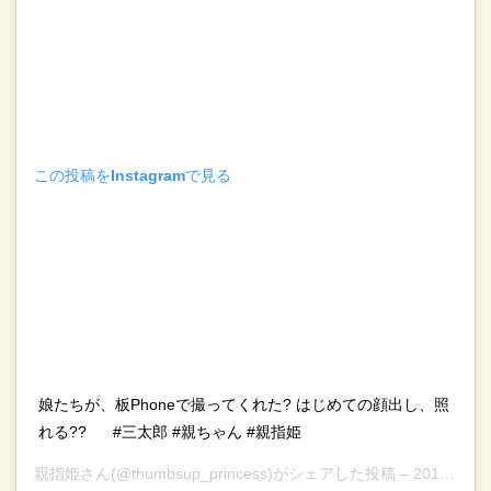
この投稿をInstagramで見る
娘たちが、板Phoneで撮ってくれた? はじめての顔出し、照
れる??⠀⠀ #三太郎 #親ちゃん #親指姫
親指姫
さん(@thumbsup_princess)がシェアした投稿 –
2019年 5月月30日午前8時01分PDT