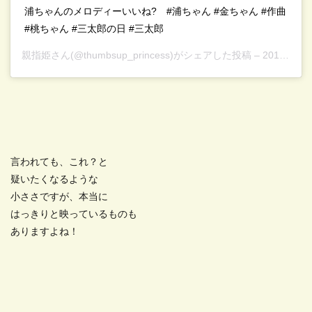
浦ちゃんのメロディーいいね?⁣⠀ #浦ちゃん #金ちゃん #作曲
#桃ちゃん #三太郎の日 #三太郎
親指姫
さん(@thumbsup_princess)がシェアした投稿 –
2019年 4月月29日午後8時01分PDT
言われても、これ？と
疑いたくなるような
小ささですが、本当に
はっきりと映っているものも
ありますよね！