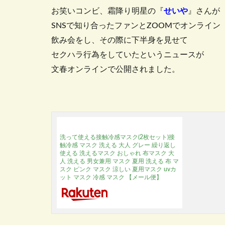
お笑いコンビ、霜降り明星の『
せいや
』さんが
SNSで知り合ったファンとZOOMでオンライン
飲み会をし、その際に下半身を見せて
セクハラ行為をしていたというニュースが
文春オンラインで公開されました。
洗って使える接触冷感マスク(2枚セット)接
触冷感 マスク 洗える 大人 グレー 繰り返し
使える 洗えるマスク おしゃれ 布マスク 大
人 洗える 男女兼用 マスク 夏用 洗える 布 マ
スク ピンク マスク 涼しい 夏用マスク uvカ
ット マスク 冷感 マスク 【メール便】