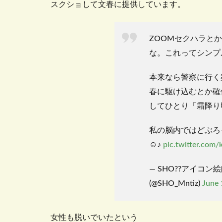
スクショして文春に提供しています。
ZOOMセクハラと
な。これってシンプ
本来なら警察に行く
春に駆け込むとか確
してひとり「霜降り
私の脳内ではどぶろ
☺️♪
pic.twitter.co
— SHO??アイコン
(@SHO_Mntiz)
June 
女性も脱いでいたという