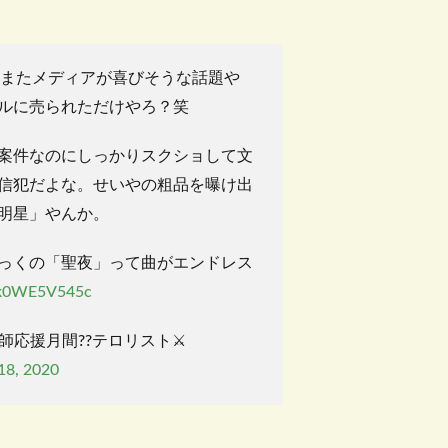
かまたメディアが喜びそうな話題や
ルに売られただけやろ？笑
案件なのにしっかりスクショして文
信犯だよな。せいやの粗品を曝け出
明星」やんか。
っくの「聖夜」って曲がエンドレス
m/k0WE5V545c
絵師応援月間??テロリスト⚔️
18, 2020