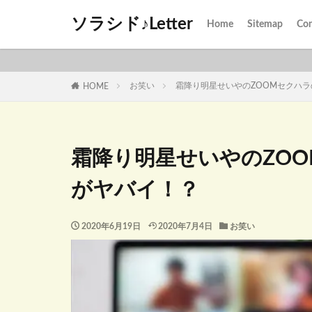
ソラシド♪Letter
Home
Sitemap
Con
お笑い
霜降り明星せいやのZOOMセクハラ
HOME
霜降り明星せいやのZOO
がヤバイ！？
2020年6月19日
2020年7月4日
お笑い