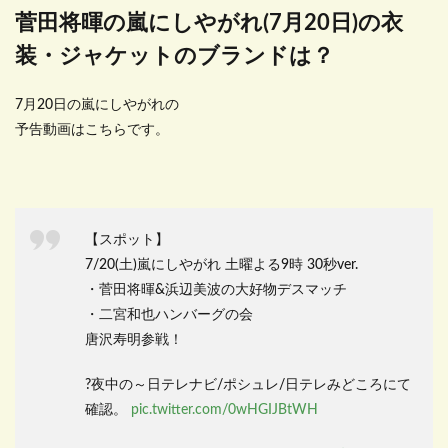
菅田将暉の嵐にしやがれ(7月20日)の衣
装・ジャケットのブランドは？
7月20日の嵐にしやがれの
予告動画はこちらです。
【スポット】
7/20(土)嵐にしやがれ 土曜よる9時 30秒ver.
・菅田将暉&浜辺美波の大好物デスマッチ
・二宮和也ハンバーグの会
唐沢寿明参戦！
?夜中の～日テレナビ/ポシュレ/日テレみどころにて
確認。
pic.twitter.com/0wHGIJBtWH