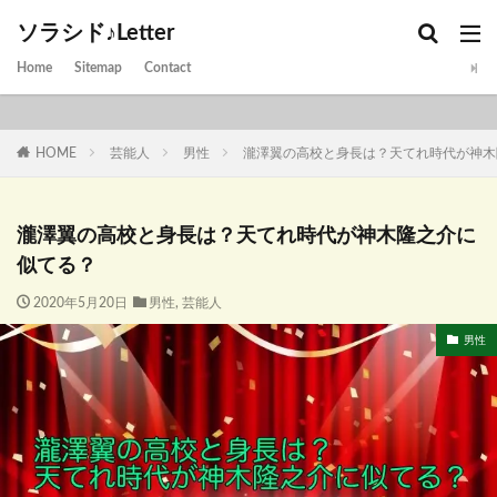
ソラシド♪Letter
Home
Sitemap
Contact
HOME
芸能人
男性
瀧澤翼の高校と身長は？天てれ時代が神木
瀧澤翼の高校と身長は？天てれ時代が神木隆之介に
似てる？
2020年5月20日
男性
,
芸能人
男性