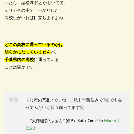
いたら、結構20代とかもいてて、
そりゃその中でしっかりした
高校生がいれば目立ちますよね。
どこの高校に通っているのかは
明らかになっていません
が、
千葉県内の高校
に通っている
ことは確かです！
同じ市内?!凄いですね…。私も千葉住みで1回でも会
ってみたいと日々願ってます笑
— ?大澤駿弥?ふぁん? (@BxIiSatoJOmzElc)
March 7,
2020