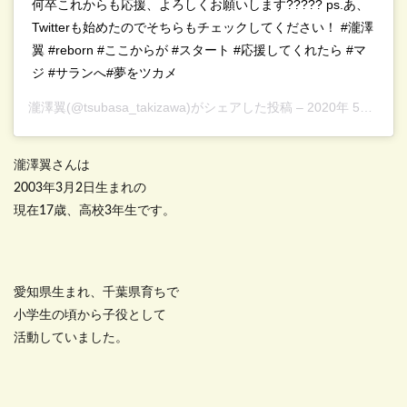
何卒これからも応援、よろしくお願いします????? ps.あ、
Twitterも始めたのでそちらもチェックしてください！ #瀧澤
翼 #reborn #ここからが #スタート #応援してくれたら #マ
ジ #サランへ#夢をツカメ
瀧澤翼
(@tsubasa_takizawa)がシェアした投稿 –
2020年 5月月19日午後7時30分PDT
瀧澤翼さんは
2003年3月2日生まれの
現在17歳、高校3年生です。
愛知県生まれ、千葉県育ちで
小学生の頃から子役として
活動していました。