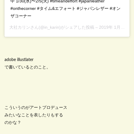
中 1/30(⽔)〜2/5(⽕) #timeandeffort #japanleather
#onthecorner #タイム&エフォート #ジャパンレザー #オン
ザコーナー
大社カリン
さん(@in_karin)がシェアした投稿 –
2019年 1月月30日午後5時26分PST
adobe illustlater
で書いているとのこと。
こういうのがアートプロデュース
みたいなことを表したりもする
のかな？