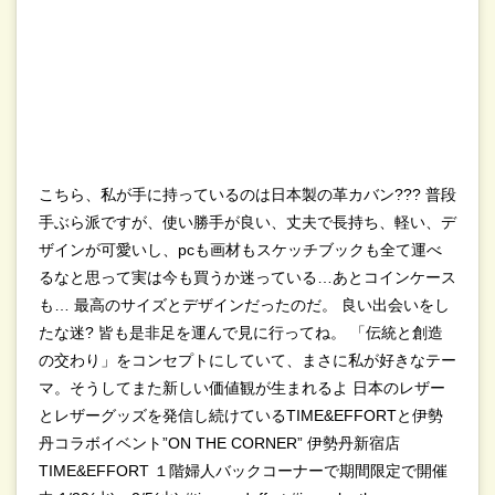
こちら、私が手に持っているのは日本製の革カバン??? 普段
手ぶら派ですが、使い勝手が良い、丈夫で長持ち、軽い、デ
ザインが可愛いし、pcも画材もスケッチブックも全て運べ
るなと思って実は今も買うか迷っている…あとコインケース
も… 最高のサイズとデザインだったのだ。 良い出会いをし
たな迷? 皆も是非足を運んで見に行ってね。 「伝統と創造
の交わり」をコンセプトにしていて、まさに私が好きなテー
マ。そうしてまた新しい価値観が生まれるよ 日本のレザー
とレザーグッズを発信し続けているTIME&EFFORTと伊勢
丹コラボイベント”ON THE CORNER” 伊勢丹新宿店
TIME&EFFORT １階婦⼈バックコーナーで期間限定で開催