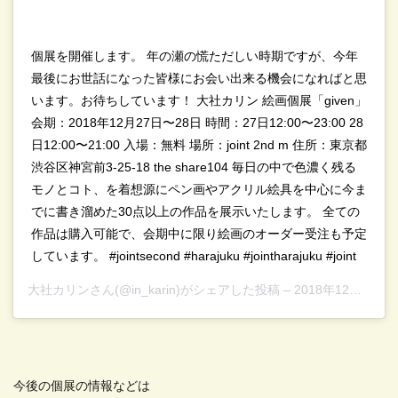
個展を開催します。 年の瀬の慌ただしい時期ですが、今年
最後にお世話になった皆様にお会い出来る機会になればと思
います。お待ちしています！ 大社カリン 絵画個展「given」
会期：2018年12月27日〜28日 時間：27日12:00〜23:00 28
日12:00〜21:00 入場：無料 場所：joint 2nd m 住所：東京都
渋谷区神宮前3-25-18 the share104 毎日の中で色濃く残る
モノとコト、を着想源にペン画やアクリル絵具を中心に今ま
でに書き溜めた30点以上の作品を展示いたします。 全ての
作品は購入可能で、会期中に限り絵画のオーダー受注も予定
しています。 #jointsecond #harajuku #jointharajuku #joint
大社カリン
さん(@in_karin)がシェアした投稿 –
2018年12月月18日午後8時06分PST
今後の個展の情報などは