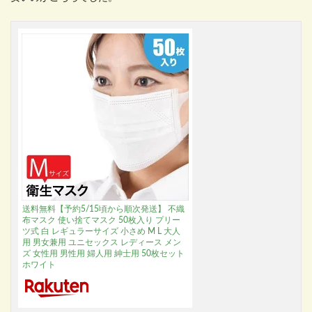
送料無料【予約5/15頃から順次発送】 不織
布マスク 使い捨てマスク 50枚入り プリー
ツ式 白 レギュラーサイズ 小さめ M L 大人
用 男女兼用 ユニセックス レディース メン
ズ 女性用 男性用 婦人用 紳士用 50枚セット
ホワイト