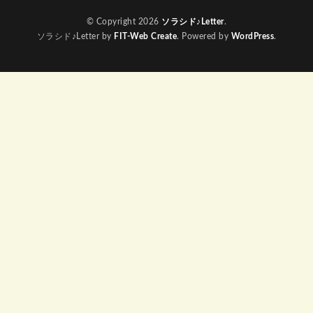
© Copyright 2026
ソラシド♪Letter
.
ソラシド♪Letter by
FIT-Web Create
. Powered by
WordPress
.