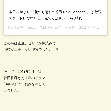
本日22時より 「花のち晴れ〜花男 Next Season〜」 が放送
スタートします！ 是非見てください！ #花晴れ
鈴木仁
(@jin_suzuki_722)がシェアした投稿 –
2018年 4月月17日午前3時43分PDT
この時は正直、セリフが棒読みで
演技が上手くない印象でしたが（笑）
そして、2019年1月には
菅田将暉さん主演のドラマ
“3年A組”で生徒役を演じて
いました。