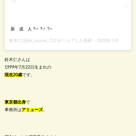
新 成 人 ?‍♂️ ?‍♂️ ?‍♂️
鈴木仁
(@jin_suzuki_722)がシェアした投稿 –
2020年 1月月13日午前12時18分PST
鈴木仁さんは
1999年7月22日生まれの
現在20歳
です。
東京都出身
で
事務所は
アミューズ
。