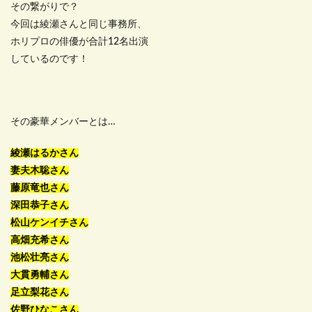
その繋がりで？
今回は綾瀬さんと同じ事務所、
ホリプロの俳優が合計12名出演
しているのです！
その豪華メンバーとは…
綾瀬はるかさん
妻夫木聡さん
藤原竜也さん
深田恭子さん
松山ケンイチさん
高畑充希さん
池松壮亮さん
大貫勇輔さん
足立梨花さん
佐野ひなこさん