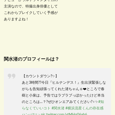
デビューがウルトラマンタイガの
主演なので、特撮出身俳優として
これからブレイクしていく予感が
ありますよね！
関水渚のプロフィールは？
【カウントダウン?✨】
あと3時間??今日『ヒルナンデス！』生出演緊張しな
がらも告知頑張ってくれた渚ちゃん☺️❤️ところで春
樹と小泉は、予告ではラブラブっぽかったけど本当
のところは…？?ぜひオンエアみてください?‍♀️✨
#知
らなくていいコト
#関水渚
#横浜流星くんの存在感
ハンパない
pic.twitter.com/vtMHq06ah6